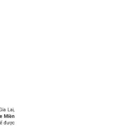
ia Lai,
ne Miền
ể được