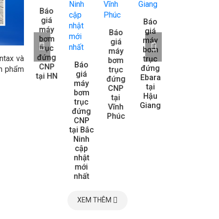
Báo
B
giá
g
Báo
máy
m
giá
Báo
bơm
b
máy
giá
trục
tr
bơm
máy
Báo
Báo
đứng
đứ
ntax và
trục
bơm
giá
giá
Báo
CNP
C
đứng
ản phẩm
trục
máy
máy
giá
tại HN
tại
Ebara
đứng
bơm
bơm
máy
tại
CNP
trục
trục
bơm
Hậu
tại
đứng
đứng
trục
Giang
Vĩnh
CNP
CNP
đứng
Phúc
tại
tại
CNP
Quảng
Quảng
tại Bắc
Ninh
Ninh
Ninh
tham
tham
cập
khảo
khảo
nhật
mới
nhất
XEM THÊM