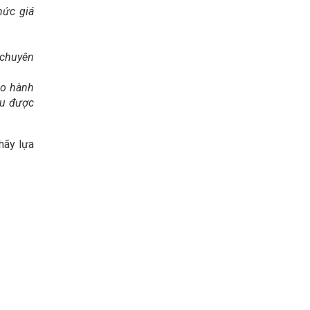
mức giá
 chuyên
ảo hành
ều được
hãy lựa