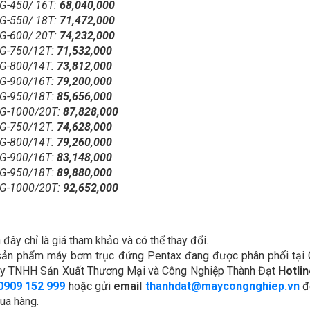
LG-450/ 16T:
68,040,000
LG-550/ 18T:
71,472,000
LG-600/ 20T:
74,232,000
LG-750/12T:
71,532,000
LG-800/14T:
73,812,000
LG-900/16T:
79,200,000
LG-950/18T:
85,656,000
LG-1000/20T:
87,828,000
LG-750/12T:
74,628,000
LG-800/14T:
79,260,000
LG-900/16T:
83,148,000
LG-950/18T:
89,880,000
LG-1000/20T:
92,652,000
đây chỉ là giá tham khảo và có thể thay đổi.
 sản phẩm máy bơm trục đứng Pentax đang được phân phối tại G
g ty TNHH Sản Xuất Thương Mại và Công Nghiệp Thành Đạt
Hotli
0909 152 999
hoặc gửi
email
thanhdat@maycongnghiep.vn
đ
mua hàng.