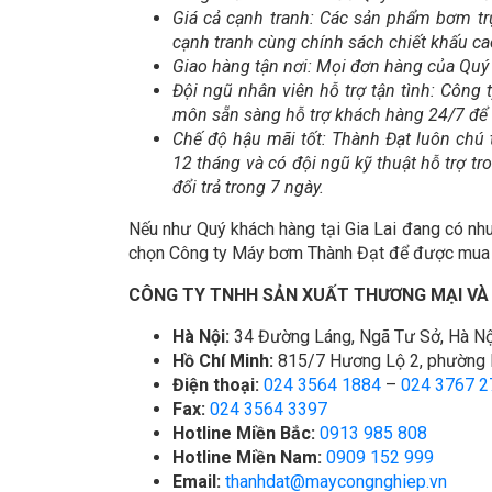
Giá cả cạnh tranh: Các sản phẩm bơm t
cạnh tranh cùng chính sách chiết khấu ca
Giao hàng tận nơi: Mọi đơn hàng của Quý
Đội ngũ nhân viên hỗ trợ tận tình: Công 
môn sẵn sàng hỗ trợ khách hàng 24/7 để
Chế độ hậu mãi tốt: Thành Đạt luôn chú
12 tháng và có đội ngũ kỹ thuật hỗ trợ t
đổi trả trong 7 ngày.
Nếu như Quý khách hàng tại Gia Lai đang có nh
chọn Công ty Máy bơm Thành Đạt để được mua b
CÔNG TY TNHH SẢN XUẤT THƯƠNG MẠI VÀ
Hà Nội:
34 Đường Láng, Ngã Tư Sở, Hà Nộ
Hồ Chí Minh:
815/7 Hương Lộ 2, phường B
Điện thoại:
024 3564 1884
–
024 3767 2
Fax:
024 3564 3397
Hotline Miền Bắc:
0913 985 808
Hotline Miền Nam:
0909 152 999
Email:
thanhdat@maycongnghiep.vn