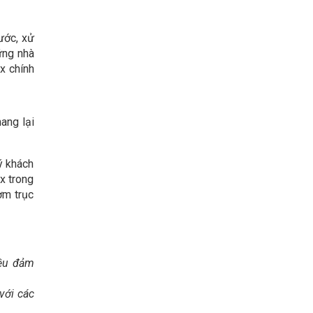
ước, xử
ững nhà
x chính
ang lại
ý khách
x trong
ơm trục
đều đảm
với các