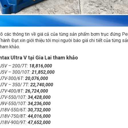
Báo
giá
Báo
máy
giá
Báo
bơm
máy
giá
trục
bơm
máy
đứng
 rõ các thông tin về giá cả của từng sản phẩm bơm trục đứng Pe
trục
bơm
Báo
CNP
đứng
nh Đạt xin giới thiệu tới mọi người báo giá chi tiết của từng s
trục
giá
tại HN
Ebara
đứng
tham khảo.
máy
tại
CNP
bơm
Hậu
tại
tax Ultra V tại Gia Lai tham khảo
trục
Giang
Vĩnh
đứng
 U5V – 200/7T:
18,816,000
Phúc
CNP
 U5V – 300/10T:
21,852,000
tại Bắc
 U7V-300/6T:
20,076,000
Ninh
U7V – 350/ 7T:
22,740,000
cập
 U7V-400/8T:
26,724,000
nhật
 U7V-550/10T:
34,428,000
mới
nhất
 U9V-550/10T:
34,236,000
 U18V-550/6T:
30,732,000
 U18V-750/8T:
44,016,000
 U18V-900/9T:
47,652,000