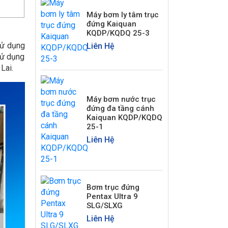
Máy bơm ly tâm trục
đứng Kaiquan
KQDP/KQDQ 25-3
sử dụng
Liên Hệ
sử dụng
Lai.
Máy bơm nước trục
đứng đa tầng cánh
Kaiquan KQDP/KQDQ
25-1
Liên Hệ
Bơm trục đứng
Pentax Ultra 9
SLG/SLXG
Liên Hệ