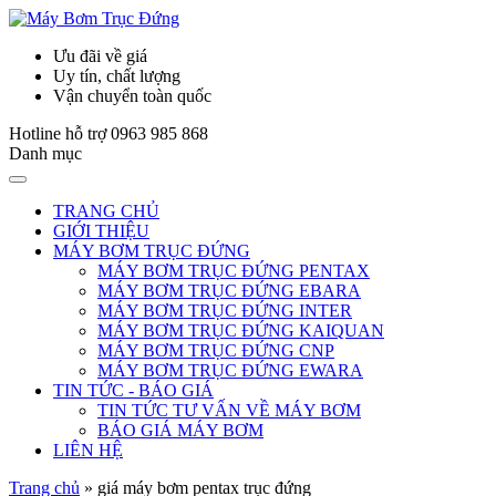
Ưu đãi về giá
Uy tín, chất lượng
Vận chuyển toàn quốc
Hotline hỗ trợ
0963 985 868
Danh mục
TRANG CHỦ
GIỚI THIỆU
MÁY BƠM TRỤC ĐỨNG
MÁY BƠM TRỤC ĐỨNG PENTAX
MÁY BƠM TRỤC ĐỨNG EBARA
MÁY BƠM TRỤC ĐỨNG INTER
MÁY BƠM TRỤC ĐỨNG KAIQUAN
MÁY BƠM TRỤC ĐỨNG CNP
MÁY BƠM TRỤC ĐỨNG EWARA
TIN TỨC - BÁO GIÁ
TIN TỨC TƯ VẤN VỀ MÁY BƠM
BÁO GIÁ MÁY BƠM
LIÊN HỆ
Trang chủ
»
giá máy bơm pentax trục đứng