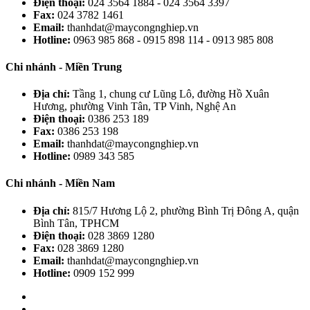
Điện thoại:
024 3564 1884 - 024 3564 3397
Fax:
024 3782 1461
Email:
thanhdat@maycongnghiep.vn
Hotline:
0963 985 868 - 0915 898 114 - 0913 985 808
Chi nhánh - Miền Trung
Địa chỉ:
Tầng 1, chung cư Lũng Lô, đường Hồ Xuân
Hương, phường Vinh Tân, TP Vinh, Nghệ An
Điện thoại:
0386 253 189
Fax:
0386 253 198
Email:
thanhdat@maycongnghiep.vn
Hotline:
0989 343 585
Chi nhánh - Miền Nam
Địa chỉ:
815/7 Hương Lộ 2, phường Bình Trị Đông A, quận
Bình Tân, TPHCM
Điện thoại:
028 3869 1280
Fax:
028 3869 1280
Email:
thanhdat@maycongnghiep.vn
Hotline:
0909 152 999