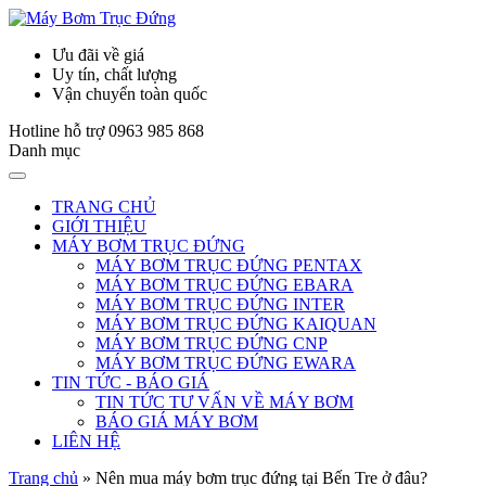
Ưu đãi về giá
Uy tín, chất lượng
Vận chuyển toàn quốc
Hotline hỗ trợ
0963 985 868
Danh mục
TRANG CHỦ
GIỚI THIỆU
MÁY BƠM TRỤC ĐỨNG
MÁY BƠM TRỤC ĐỨNG PENTAX
MÁY BƠM TRỤC ĐỨNG EBARA
MÁY BƠM TRỤC ĐỨNG INTER
MÁY BƠM TRỤC ĐỨNG KAIQUAN
MÁY BƠM TRỤC ĐỨNG CNP
MÁY BƠM TRỤC ĐỨNG EWARA
TIN TỨC - BÁO GIÁ
TIN TỨC TƯ VẤN VỀ MÁY BƠM
BÁO GIÁ MÁY BƠM
LIÊN HỆ
Trang chủ
»
Nên mua máy bơm trục đứng tại Bến Tre ở đâu?