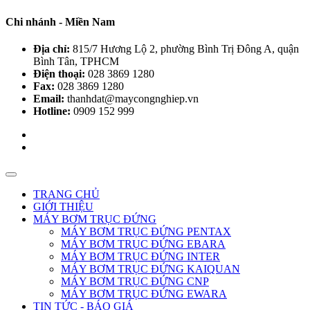
Chi nhánh - Miền Nam
Địa chỉ:
815/7 Hương Lộ 2, phường Bình Trị Đông A, quận
Bình Tân, TPHCM
Điện thoại:
028 3869 1280
Fax:
028 3869 1280
Email:
thanhdat@maycongnghiep.vn
Hotline:
0909 152 999
TRANG CHỦ
GIỚI THIỆU
MÁY BƠM TRỤC ĐỨNG
MÁY BƠM TRỤC ĐỨNG PENTAX
MÁY BƠM TRỤC ĐỨNG EBARA
MÁY BƠM TRỤC ĐỨNG INTER
MÁY BƠM TRỤC ĐỨNG KAIQUAN
MÁY BƠM TRỤC ĐỨNG CNP
MÁY BƠM TRỤC ĐỨNG EWARA
TIN TỨC - BÁO GIÁ