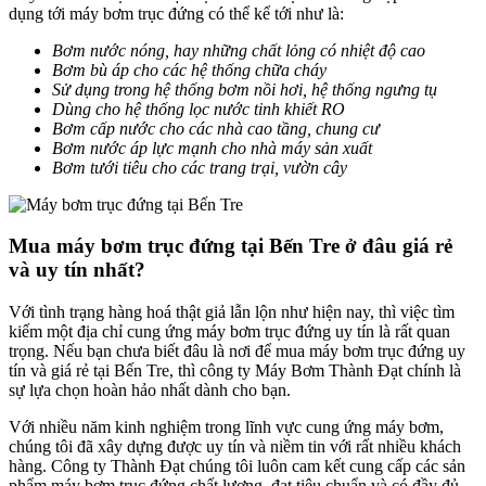
dụng tới máy bơm trục đứng có thể kể tới như là:
Bơm nước nóng, hay những chất lỏng có nhiệt độ cao
Bơm bù áp cho các hệ thống chữa cháy
Sử dụng trong hệ thống bơm nồi hơi, hệ thống ngưng tụ
Dùng cho hệ thống lọc nước tinh khiết RO
Bơm cấp nước cho các nhà cao tầng, chung cư
Bơm nước áp lực mạnh cho nhà máy sản xuất
Bơm tưới tiêu cho các trang trại, vườn cây
Mua máy bơm trục đứng tại Bến Tre ở đâu giá rẻ
và uy tín nhất?
Với tình trạng hàng hoá thật giả lẫn lộn như hiện nay, thì việc tìm
kiếm một địa chỉ cung ứng máy bơm trục đứng uy tín là rất quan
trọng. Nếu bạn chưa biết đâu là nơi để mua máy bơm trục đứng uy
tín và giá rẻ tại Bến Tre, thì công ty Máy Bơm Thành Đạt chính là
sự lựa chọn hoàn hảo nhất dành cho bạn.
Với nhiều năm kinh nghiệm trong lĩnh vực cung ứng máy bơm,
chúng tôi đã xây dựng được uy tín và niềm tin với rất nhiều khách
hàng. Công ty Thành Đạt chúng tôi luôn cam kết cung cấp các sản
phẩm máy bơm trục đứng chất lượng, đạt tiêu chuẩn và có đầy đủ