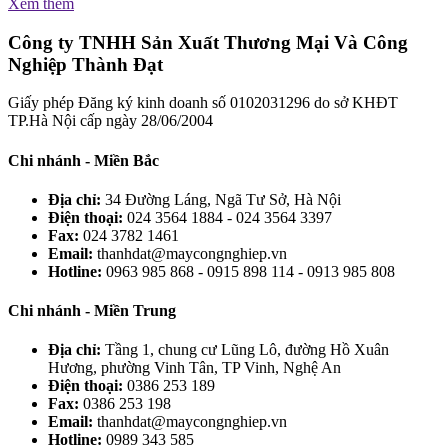
Xem thêm
Công ty TNHH Sản Xuất Thương Mại Và Công
Nghiệp Thành Đạt
Giấy phép Đăng ký kinh doanh số 0102031296 do sở KHĐT
TP.Hà Nội cấp ngày 28/06/2004
Chi nhánh - Miền Bắc
Địa chỉ:
34 Đường Láng, Ngã Tư Sở, Hà Nội
Điện thoại:
024 3564 1884 - 024 3564 3397
Fax:
024 3782 1461
Email:
thanhdat@maycongnghiep.vn
Hotline:
0963 985 868 - 0915 898 114 - 0913 985 808
Chi nhánh - Miền Trung
Địa chỉ:
Tầng 1, chung cư Lũng Lô, đường Hồ Xuân
Hương, phường Vinh Tân, TP Vinh, Nghệ An
Điện thoại:
0386 253 189
Fax:
0386 253 198
Email:
thanhdat@maycongnghiep.vn
Hotline:
0989 343 585