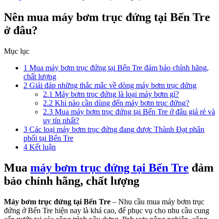
Nên mua máy bơm trục đứng tại Bến Tre
ở đâu?
Mục lục
1
Mua máy bơm trục đứng tại Bến Tre đảm bảo chính hãng,
chất lượng
2
Giải đáp những thắc mắc về dòng máy bơm trục đứng
2.1
Máy bơm trục đứng là loại máy bơm gì?
2.2
Khi nào cần dùng đến máy bơm trục đứng?
2.3
Mua máy bơm trục đứng tại Bến Tre ở đâu giá rẻ và
uy tín nhất?
3
Các loại máy bơm trục đứng đang được Thành Đạt phân
phối tại Bến Tre
4
Kết luận
Mua
máy bơm trục đứng tại Bến Tre
đảm
bảo chính hãng, chất lượng
Máy bơm trục đứng tại Bến Tre
– Nhu cầu mua máy bơm trục
đứng ở Bến Tre hiện nay là khá cao, để phục vụ cho nhu cầu cung