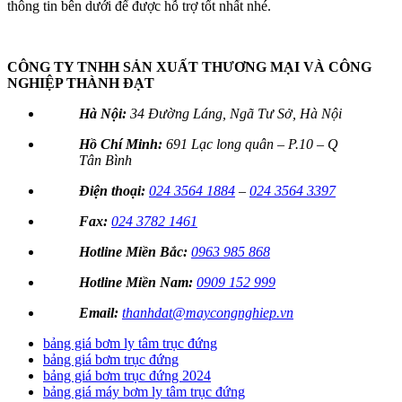
thông tin bên dưới để được hỗ trợ tốt nhất nhé.
CÔNG TY TNHH SẢN XUẤT THƯƠNG MẠI VÀ CÔNG
NGHIỆP THÀNH ĐẠT
Hà Nội:
34 Đường Láng, Ngã Tư Sở, Hà Nội
Hồ Chí Minh:
691 Lạc long quân – P.10 – Q
Tân Bình
Điện thoại:
024 3564 1884
–
024 3564 3397
Fax:
024 3782 1461
Hotline Miền Bắc:
0963 985 868
Hotline Miền Nam:
0909 152 999
Email:
thanhdat@maycongnghiep.vn
bảng giá bơm ly tâm trục đứng
bảng giá bơm trục đứng
bảng giá bơm trục đứng 2024
bảng giá máy bơm ly tâm trục đứng