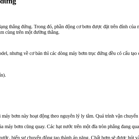
 đứng
kế dạng thẳng đứng. Trong đó, phần động cơ bơm được đặt trên đỉnh c
ằm cùng trên một đường thẳng.
odel, nhưng về cơ bản thì các dòng máy bơm trục đứng đều có cấu tạo
n).
i máy bơm này hoạt động theo nguyên lý ly tâm. Quá trình vận chuyển 
a máy bơm cũng quay. Các hạt nước trên một đĩa tròn phẳng đang quay 
ước, biến sự chuyển động tạo thành áp năng. Chất bơm sẽ được hút v