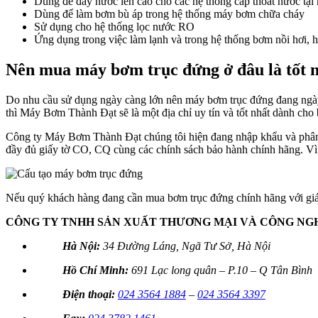
Dùng để đẩy nước lên cao cho các hệ thống cấp thoát nước tại
Dùng để làm bơm bù áp trong hệ thống máy bơm chữa cháy
Sử dụng cho hệ thống lọc nước RO
Ứng dụng trong việc làm lạnh và trong hệ thống bơm nồi hơi, 
Nên mua máy bơm trục đứng ở đâu là tốt 
Do nhu cầu sử dụng ngày càng lớn nên máy bơm trục đứng đang ngày
thì Máy Bơm Thành Đạt sẽ là một địa chỉ uy tín và tốt nhất dành cho 
Công ty Máy Bơm Thành Đạt chúng tôi hiện đang nhập khẩu và phân p
đầy đủ giấy tờ CO, CQ cùng các chính sách bảo hành chính hãng. Vì
Nếu quý khách hàng đang cần mua bơm trục đứng chính hãng với giá t
CÔNG TY TNHH SẢN XUẤT THƯƠNG MẠI VÀ CÔNG NG
Hà Nội:
34 Đường Láng, Ngã Tư Sở, Hà Nội
Hồ Chí Minh:
691 Lạc long quân – P.10 – Q Tân Bình
Điện thoại:
024 3564 1884
–
024 3564 3397