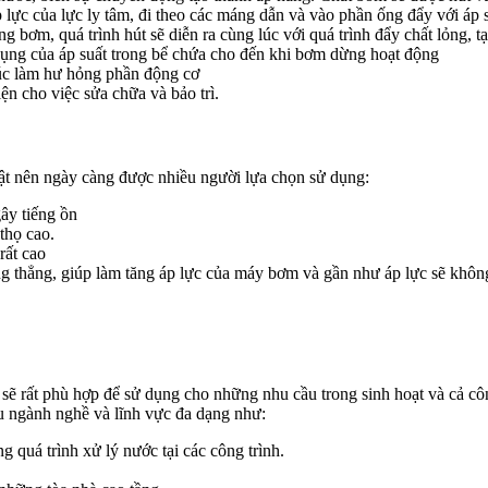
 lực của lực ly tâm, đi theo các máng dẫn và vào phần ống đẩy với áp 
 bơm, quá trình hút sẽ diễn ra cùng lúc với quá trình đẩy chất lỏng, t
 dụng của áp suất trong bể chứa cho đến khi bơm dừng hoạt động
xúc làm hư hỏng phần động cơ
iện cho việc sửa chữa và bảo trì.
ật nên ngày càng được nhiều người lựa chọn sử dụng:
gây tiếng ồn
thọ cao.
rất cao
g thẳng, giúp làm tăng áp lực của máy bơm và gần như áp lực sẽ không 
 sẽ rất phù hợp để sử dụng cho những nhu cầu trong sinh hoạt và cả 
u ngành nghề và lĩnh vực đa dạng như:
quá trình xử lý nước tại các công trình.