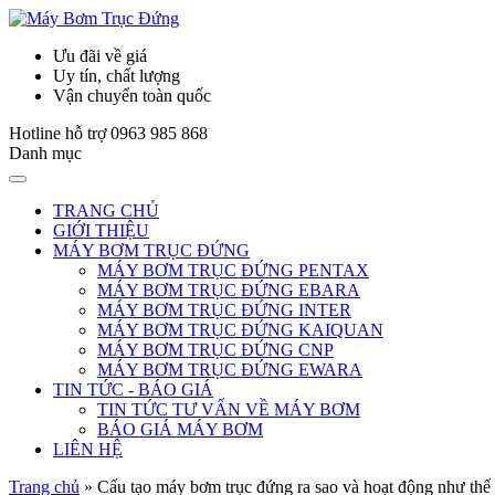
Ưu đãi về giá
Uy tín, chất lượng
Vận chuyển toàn quốc
Hotline hỗ trợ
0963 985 868
Danh mục
TRANG CHỦ
GIỚI THIỆU
MÁY BƠM TRỤC ĐỨNG
MÁY BƠM TRỤC ĐỨNG PENTAX
MÁY BƠM TRỤC ĐỨNG EBARA
MÁY BƠM TRỤC ĐỨNG INTER
MÁY BƠM TRỤC ĐỨNG KAIQUAN
MÁY BƠM TRỤC ĐỨNG CNP
MÁY BƠM TRỤC ĐỨNG EWARA
TIN TỨC - BÁO GIÁ
TIN TỨC TƯ VẤN VỀ MÁY BƠM
BÁO GIÁ MÁY BƠM
LIÊN HỆ
Trang chủ
»
Cấu tạo máy bơm trục đứng ra sao và hoạt động như thế