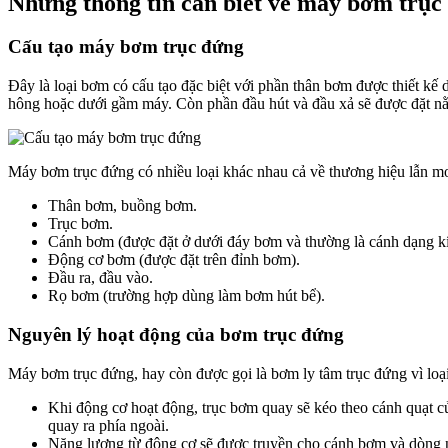
Những thông tin cần biết về máy bơm trục
Cấu tạo máy bơm trục đứng
Đây là loại bơm có cấu tạo đặc biệt với phần thân bơm được thiết 
hông hoặc dưới gầm máy. Còn phần đầu hút và đầu xả sẽ được đặt n
Máy bơm trục đứng có nhiều loại khác nhau cả về thương hiệu lẫn m
Thân bơm, buồng bơm.
Trục bơm.
Cánh bơm (được đặt ở dưới đáy bơm và thường là cánh dạng kí
Động cơ bơm (được đặt trên đỉnh bơm).
Đầu ra, đầu vào.
Rọ bơm (trường hợp dùng làm bơm hút bể).
Nguyên lý hoạt động của bơm trục đứng
Máy bơm trục đứng, hay còn được gọi là bơm ly tâm trục đứng vì loạ
Khi động cơ hoạt động, trục bơm quay sẽ kéo theo cánh quạt củ
quay ra phía ngoài.
Năng lượng từ động cơ sẽ được truyền cho cánh bơm và dòng n