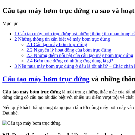
Cấu tạo máy bơm trục đứng ra sao và hoạt
Mục lục
1
Cấu tạo máy bơm trục đứng và những thông tin quan trọng cầ
2
Những thông tin cần biết về máy bơm trục đứng
2.1
Cấu tạo máy bơm trục đứng
2.2
Nguyên lý hoạt động của bơm trục đứng
2.3
Những điểm nổi bật của cấu tạo máy bơm trục đứng
2.4
Bơm trục đứng có những ứng dụng là gì?
3
Nên mua máy bơm trục đứng ở đâu là tốt nhất? – Chắc chắ
Cấu tạo máy bơm trục đứng
và những thông
Cấu tạo máy bơm trục đứng
là một trong những thắc mắc của rất n
đứng cũng có cấu tạo rất đặc biệt với nhiều ưu điểm vượt trội về ch
Nếu quý khách hàng cũng đang quan tâm tới dòng máy bơm này và cần 
Đạt nhé.