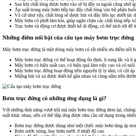
Sau khi chất lỏng được bơm vào sẽ bị đẩy ra ngoài cũng nhờ áp
Áp suất trong máy bơm tiếp tục đẩy chất lỏng vào bộ phận buồng
Và cứ như vậy, chất lỏng sẽ được hút và đẩy liên tục dưới tác
Máy bơm có phớt làm kín, giúp ngăn chặn các chất lỏng tiếp 
Trục bơm và động cơ được thiết kế di động, có thể tách rời để t
Những điểm nổi bật của cấu tạo máy bơm trục đứng
Máy bơm trục đứng là một dòng máy bơm có rất nhiều ưu điểm nổi b
Máy bơm trục đứng có thể hoạt động ổn định, ít rung lắc và ít 
Máy bơm có hiệu suất cao, có hiệu quả làm việc cao và có tuổi 
Máy bơm trục đứng hoạt động trên nguyên lý ly tâm, có cột áp 
Miệng hút và xả được thiết kế gần nhau và cùng nằm trên đườn
Bơm trục đứng có những ứng dụng là gì?
Với những tính năng vượt trội mà máy bơm trục đứng đem lại, chúng
suất khác nhau, nên có thể đáp ứng được nhu cầu sử dụng trong nhiề
Bơm trục đứng được dùng như một chiếc máy bơm tăng áp trong 
Bơm nước nóng, hay bơm nước ở nhiệt độ cao