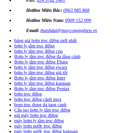
Fax:
024 3782 1461
Hotline Miền Bắc:
0963 985 868
Hotline Miền Nam:
0909 152 999
Email:
thanhdat@maycongnghiep.vn
bảng giá bơm trục đứng mới nhất
bơm ly tâm trục đứng
bơm ly tâm trục đứng cnp
Bơm ly tâm trục đứng đa tầng cánh
Bơm ly tâm trục đứng Ebara
bơm ly tâm trục đứng ewara
bơm ly tâm trục đứng giá tốt
Bơm ly tâm trục đứng Inter
bơm ly tâm trục đứng kaiquan
Bơm ly tâm trục đứng Pentax
bơm trục đứng
bơm trục đứng cánh inox
bom truc dung da tang canh
Cấu tạo bơm ly tâm trục đứng
giá máy bơm trục đứng
máy bơm ly tâm trục đứng
máy bơm nước trục đứng
máy bơm nước trục đứng kaiquan