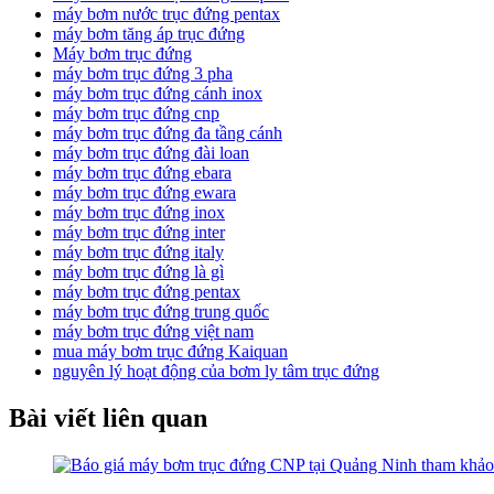
máy bơm nước trục đứng pentax
máy bơm tăng áp trục đứng
Máy bơm trục đứng
máy bơm trục đứng 3 pha
máy bơm trục đứng cánh inox
máy bơm trục đứng cnp
máy bơm trục đứng đa tầng cánh
máy bơm trục đứng đài loan
máy bơm trục đứng ebara
máy bơm trục đứng ewara
máy bơm trục đứng inox
máy bơm trục đứng inter
máy bơm trục đứng italy
máy bơm trục đứng là gì
máy bơm trục đứng pentax
máy bơm trục đứng trung quốc
máy bơm trục đứng việt nam
mua máy bơm trục đứng Kaiquan
nguyên lý hoạt động của bơm ly tâm trục đứng
Bài viết liên quan