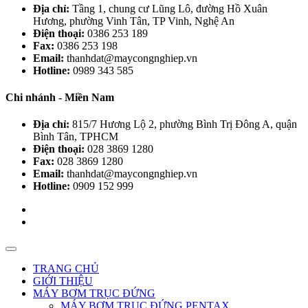
Địa chỉ:
Tầng 1, chung cư Lũng Lô, đường Hồ Xuân
Hương, phường Vinh Tân, TP Vinh, Nghệ An
Điện thoại:
0386 253 189
Fax:
0386 253 198
Email:
thanhdat@maycongnghiep.vn
Hotline:
0989 343 585
Chi nhánh - Miền Nam
Địa chỉ:
815/7 Hương Lộ 2, phường Bình Trị Đông A, quận
Bình Tân, TPHCM
Điện thoại:
028 3869 1280
Fax:
028 3869 1280
Email:
thanhdat@maycongnghiep.vn
Hotline:
0909 152 999
TRANG CHỦ
GIỚI THIỆU
MÁY BƠM TRỤC ĐỨNG
MÁY BƠM TRỤC ĐỨNG PENTAX