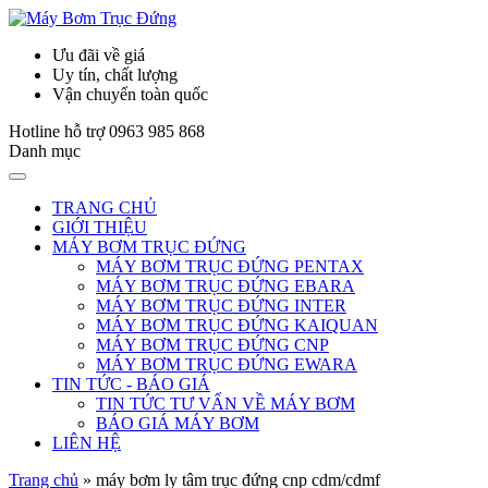
Ưu đãi về giá
Uy tín, chất lượng
Vận chuyển toàn quốc
Hotline hỗ trợ
0963 985 868
Danh mục
TRANG CHỦ
GIỚI THIỆU
MÁY BƠM TRỤC ĐỨNG
MÁY BƠM TRỤC ĐỨNG PENTAX
MÁY BƠM TRỤC ĐỨNG EBARA
MÁY BƠM TRỤC ĐỨNG INTER
MÁY BƠM TRỤC ĐỨNG KAIQUAN
MÁY BƠM TRỤC ĐỨNG CNP
MÁY BƠM TRỤC ĐỨNG EWARA
TIN TỨC - BÁO GIÁ
TIN TỨC TƯ VẤN VỀ MÁY BƠM
BÁO GIÁ MÁY BƠM
LIÊN HỆ
Trang chủ
»
máy bơm ly tâm trục đứng cnp cdm/cdmf