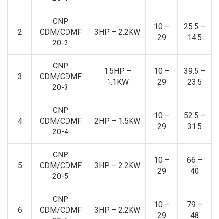
CNP
10 –
25.5 –
2
CDM/CDMF
3HP – 2.2KW
29
14.5
20-2
CNP
1.5HP –
10 –
39.5 –
3
CDM/CDMF
1.1KW
29
23.5
20-3
CNP
10 –
52.5 –
4
CDM/CDMF
2HP – 1.5KW
29
31.5
20-4
CNP
10 –
66 –
5
CDM/CDMF
3HP – 2.2KW
29
40
20-5
CNP
10 –
79 –
6
CDM/CDMF
3HP – 2.2KW
29
48