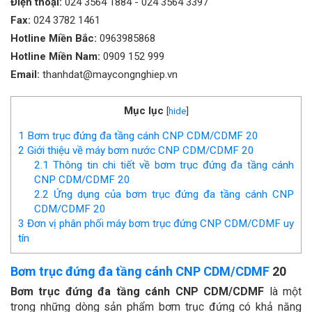
Điện thoại:
024 3564 1884
-
024 3564 3397
Fax:
024 3782 1461
Hotline Miền Bắc:
0963985868
Hotline Miền Nam:
0909 152 999
Email:
thanhdat@maycongnghiep.vn
Mục lục
[
hide
]
1
Bơm trục đứng đa tầng cánh CNP CDM/CDMF 20
2
Giới thiệu về máy bơm nước CNP CDM/CDMF 20
2.1
Thông tin chi tiết về bơm trục đứng đa tầng cánh
CNP CDM/CDMF 20
2.2
Ứng dụng của bơm trục đứng đa tầng cánh CNP
CDM/CDMF 20
3
Đơn vị phân phối máy bơm trục đứng CNP CDM/CDMF uy
tín
Bơm trục đứng đa tầng cánh CNP CDM/CDMF
20
Bơm trục đứng đa tầng cánh CNP CDM/CDMF
là một
trong những dòng sản phẩm bơm trục đứng có khả năng