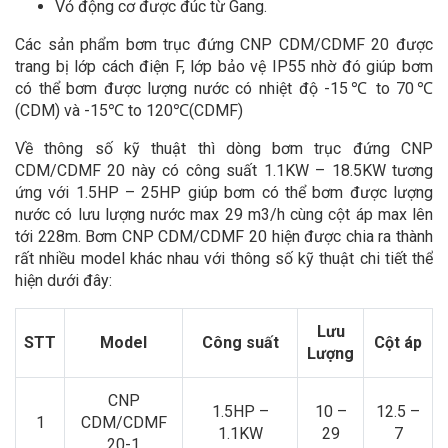
Vỏ động cơ được đúc từ Gang.
Các sản phẩm bơm trục đứng CNP CDM/CDMF 20 được
trang bị lớp cách điện F, lớp bảo vệ IP55 nhờ đó giúp bơm
có thể bơm được lượng nước có nhiệt độ -15℃ to 70℃
(CDM) và -15℃ to 120℃(CDMF)
Về thông số kỹ thuật thì dòng bơm trục đứng CNP
CDM/CDMF 20 này có công suất 1.1KW – 18.5KW tương
ứng với 1.5HP – 25HP giúp bơm có thể bơm được lượng
nước có lưu lượng nước max 29 m3/h cùng cột áp max lên
tới 228m. Bơm CNP CDM/CDMF 20 hiện được chia ra thành
rất nhiều model khác nhau với thông số kỹ thuật chi tiết thể
hiện dưới đây:
Lưu
STT
Model
Công suất
Cột áp
Lượng
CNP
1.5HP –
10 –
12.5 –
1
CDM/CDMF
1.1KW
29
7
20-1