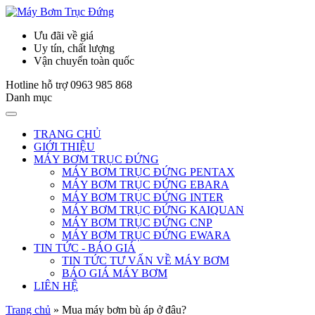
Ưu đãi về giá
Uy tín, chất lượng
Vận chuyển toàn quốc
Hotline hỗ trợ
0963 985 868
Danh mục
TRANG CHỦ
GIỚI THIỆU
MÁY BƠM TRỤC ĐỨNG
MÁY BƠM TRỤC ĐỨNG PENTAX
MÁY BƠM TRỤC ĐỨNG EBARA
MÁY BƠM TRỤC ĐỨNG INTER
MÁY BƠM TRỤC ĐỨNG KAIQUAN
MÁY BƠM TRỤC ĐỨNG CNP
MÁY BƠM TRỤC ĐỨNG EWARA
TIN TỨC - BÁO GIÁ
TIN TỨC TƯ VẤN VỀ MÁY BƠM
BÁO GIÁ MÁY BƠM
LIÊN HỆ
Trang chủ
»
Mua máy bơm bù áp ở đâu?