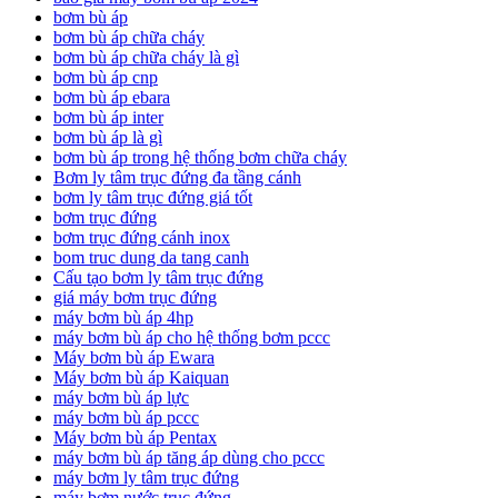
bơm bù áp
bơm bù áp chữa cháy
bơm bù áp chữa cháy là gì
bơm bù áp cnp
bơm bù áp ebara
bơm bù áp inter
bơm bù áp là gì
bơm bù áp trong hệ thống bơm chữa cháy
Bơm ly tâm trục đứng đa tầng cánh
bơm ly tâm trục đứng giá tốt
bơm trục đứng
bơm trục đứng cánh inox
bom truc dung da tang canh
Cấu tạo bơm ly tâm trục đứng
giá máy bơm trục đứng
máy bơm bù áp 4hp
máy bơm bù áp cho hệ thống bơm pccc
Máy bơm bù áp Ewara
Máy bơm bù áp Kaiquan
máy bơm bù áp lực
máy bơm bù áp pccc
Máy bơm bù áp Pentax
máy bơm bù áp tăng áp dùng cho pccc
máy bơm ly tâm trục đứng
máy bơm nước trục đứng