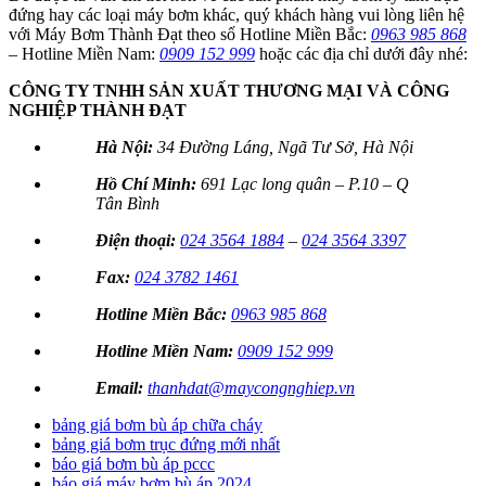
đứng hay các loại máy bơm khác, quý khách hàng vui lòng liên hệ
với Máy Bơm Thành Đạt theo số Hotline Miền Bắc:
0963 985 868
– Hotline Miền Nam:
0909 152 999
hoặc các địa chỉ dưới đây nhé:
CÔNG TY TNHH SẢN XUẤT THƯƠNG MẠI VÀ CÔNG
NGHIỆP THÀNH ĐẠT
Hà Nội:
34 Đường Láng, Ngã Tư Sở, Hà Nội
Hồ Chí Minh:
691 Lạc long quân – P.10 – Q
Tân Bình
Điện thoại:
024 3564 1884
–
024 3564 3397
Fax:
024 3782 1461
Hotline Miền Bắc:
0963 985 868
Hotline Miền Nam:
0909 152 999
Email:
thanhdat@maycongnghiep.vn
bảng giá bơm bù áp chữa cháy
bảng giá bơm trục đứng mới nhất
báo giá bơm bù áp pccc
báo giá máy bơm bù áp 2024