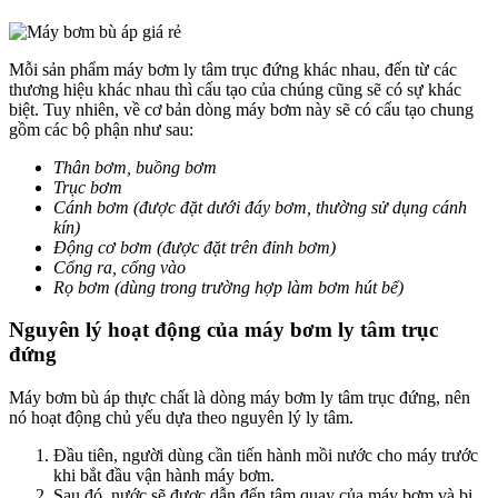
Mỗi sản phẩm máy bơm ly tâm trục đứng khác nhau, đến từ các
thương hiệu khác nhau thì cấu tạo của chúng cũng sẽ có sự khác
biệt. Tuy nhiên, về cơ bản dòng máy bơm này sẽ có cấu tạo chung
gồm các bộ phận như sau:
Thân bơm, buồng bơm
Trục bơm
Cánh bơm (được đặt dưới đáy bơm, thường sử dụng cánh
kín)
Động cơ bơm (được đặt trên đỉnh bơm)
Cổng ra, cổng vào
Rọ bơm (dùng trong trường hợp làm bơm hút bể)
Nguyên lý hoạt động của máy bơm ly tâm trục
đứng
Máy bơm bù áp thực chất là dòng máy bơm ly tâm trục đứng, nên
nó hoạt động chủ yếu dựa theo nguyên lý ly tâm.
Đầu tiên, người dùng cần tiến hành mồi nước cho máy trước
khi bắt đầu vận hành máy bơm.
Sau đó, nước sẽ được dẫn đến tâm quay của máy bơm và bị