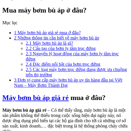
Mua máy bơm bù áp ở đâu?
Mục lục
1
Máy bơm bù áp giá rẻ mua ở đâu?
2
Những thông tin cần biết về máy bơm bù áp
2.1
Máy bơm bù áp là gì?
2.2
Cấu tạo của bơm ly tâm trục đứng
2.3
Nguyên lý hoạt động của máy bơm ly tâm trục
đứng
2.4
Đặc điểm nổi bật của bơm trục đứng
2.5
Các loại máy bơm trục đứng đang được ưa chuộng
trên thị trường
3
Đơn vị cung cấp máy bơm bù áp uy tín hàng đầu tại Việt
Nam – Máy Bơm Thành Đạt
Máy bơm bù áp giá rẻ
mua ở đâu?
Máy bơm bù áp giá rẻ
– Có thể thấy rằng, máy bơm bù áp là một
sản phẩm không thể thiếu trong cuộc sống hiện đại ngày này, nó
được ứng dụng phổ biến tại các hộ gia đình cho tới cả những cơ sở
sản xuất, kinh doanh,… đặc biệt trong là hệ thống phòng cháy chữa