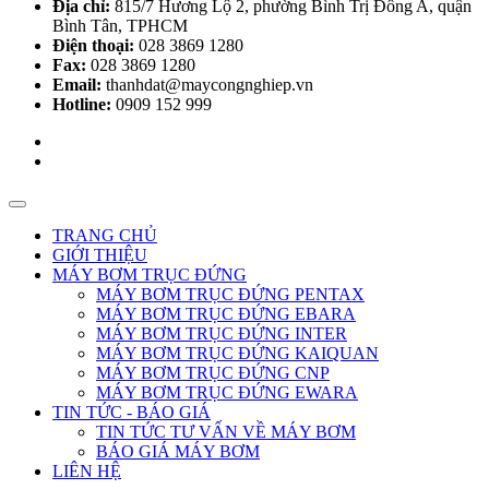
Địa chỉ:
815/7 Hương Lộ 2, phường Bình Trị Đông A, quận
Bình Tân, TPHCM
Điện thoại:
028 3869 1280
Fax:
028 3869 1280
Email:
thanhdat@maycongnghiep.vn
Hotline:
0909 152 999
TRANG CHỦ
GIỚI THIỆU
MÁY BƠM TRỤC ĐỨNG
MÁY BƠM TRỤC ĐỨNG PENTAX
MÁY BƠM TRỤC ĐỨNG EBARA
MÁY BƠM TRỤC ĐỨNG INTER
MÁY BƠM TRỤC ĐỨNG KAIQUAN
MÁY BƠM TRỤC ĐỨNG CNP
MÁY BƠM TRỤC ĐỨNG EWARA
TIN TỨC - BÁO GIÁ
TIN TỨC TƯ VẤN VỀ MÁY BƠM
BÁO GIÁ MÁY BƠM
LIÊN HỆ