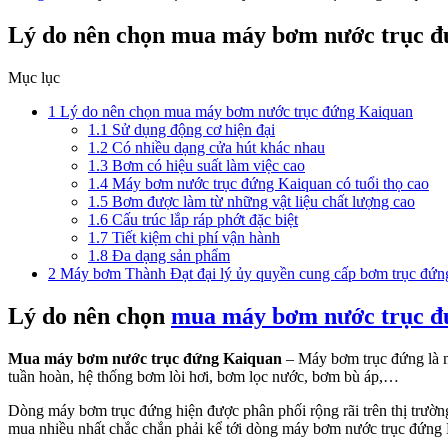
Lý do nên chọn mua máy bơm nước trục 
Mục lục
1
Lý do nên chọn mua máy bơm nước trục đứng Kaiquan
1.1
Sử dụng động cơ hiện đại
1.2
Có nhiều dạng cửa hút khác nhau
1.3
Bơm có hiệu suất làm việc cao
1.4
Máy bơm nước trục đứng Kaiquan có tuổi thọ cao
1.5
Bơm được làm từ những vật liệu chất lượng cao
1.6
Cấu trúc lắp ráp phớt đặc biệt
1.7
Tiết kiệm chi phí vận hành
1.8
Đa dạng sản phẩm
2
Máy bơm Thành Đạt đại lý ủy quyền cung cấp bơm trục đứn
Lý do nên chọn
mua máy bơm nước trục đ
Mua máy bơm nước trục đứng Kaiquan
– Máy bơm trục đứng là m
tuần hoàn, hệ thống bơm lòi hơi, bơm lọc nước, bơm bù áp,…
Dòng máy bơm trục đứng hiện được phân phối rộng rãi trên thị trư
mua nhiều nhất chắc chắn phải kể tới dòng máy bơm nước trục đứng