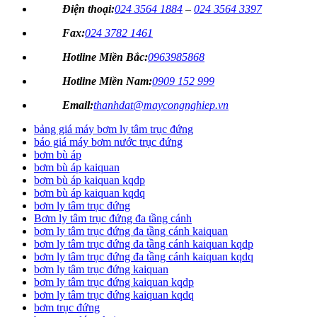
Điện thoại:
024 3564 1884
–
024 3564 3397
Fax:
024 3782 1461
Hotline Miền Bắc:
0963985868
Hotline Miền Nam:
0909 152 999
Email:
thanhdat@maycongnghiep.vn
bảng giá máy bơm ly tâm trục đứng
báo giá máy bơm nước trục đứng
bơm bù áp
bơm bù áp kaiquan
bơm bù áp kaiquan kqdp
bơm bù áp kaiquan kqdq
bơm ly tâm trục đứng
Bơm ly tâm trục đứng đa tầng cánh
bơm ly tâm trục đứng đa tầng cánh kaiquan
bơm ly tâm trục đứng đa tầng cánh kaiquan kqdp
bơm ly tâm trục đứng đa tầng cánh kaiquan kqdq
bơm ly tâm trục đứng kaiquan
bơm ly tâm trục đứng kaiquan kqdp
bơm ly tâm trục đứng kaiquan kqdq
bơm trục đứng