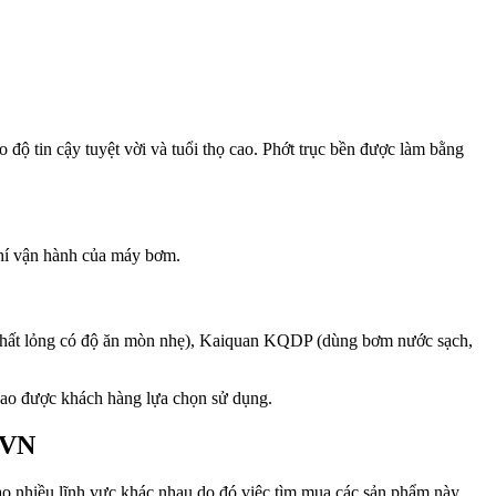
 độ tin cậy tuyệt vời và tuổi thọ cao. Phớt trục bền được làm bằng
phí vận hành của máy bơm.
chất lỏng có độ ăn mòn nhẹ), Kaiquan KQDP (dùng bơm nước sạch,
cao được khách hàng lựa chọn sử dụng.
 VN
o nhiều lĩnh vực khác nhau do đó việc tìm mua các sản phẩm này