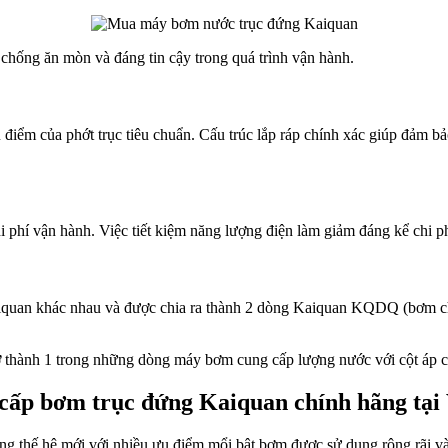
hống ăn mòn và đáng tin cậy trong quá trình vận hành.
iểm của phớt trục tiêu chuẩn. Cấu trúc lắp ráp chính xác giúp đảm bảo
i phí vận hành. Việc tiết kiệm năng lượng điện làm giảm đáng kể chi 
aiquan khác nhau và được chia ra thành 2 dòng Kaiquan KQDQ (bơm 
ở thành 1 trong những dòng máy bơm cung cấp lượng nước với cột áp 
cấp bơm trục đứng Kaiquan chính hãng tại
g thế hệ mới với nhiều ưu điểm mổi bật bơm được sử dụng rộng rãi và