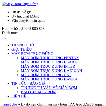
Ưu đãi về giá
Uy tín, chất lượng
Vận chuyển toàn quốc
Hotline hỗ trợ
0963 985 868
Danh mục
TRANG CHỦ
GIỚI THIỆU
MÁY BƠM TRỤC ĐỨNG
MÁY BƠM TRỤC ĐỨNG PENTAX
MÁY BƠM TRỤC ĐỨNG EBARA
MÁY BƠM TRỤC ĐỨNG INTER
MÁY BƠM TRỤC ĐỨNG KAIQUAN
MÁY BƠM TRỤC ĐỨNG CNP
MÁY BƠM TRỤC ĐỨNG EWARA
TIN TỨC - BÁO GIÁ
TIN TỨC TƯ VẤN VỀ MÁY BƠM
BÁO GIÁ MÁY BƠM
LIÊN HỆ
Trang chủ
»
Lý do nên chọn mua máy bơm nước trục đứng Kaiquan