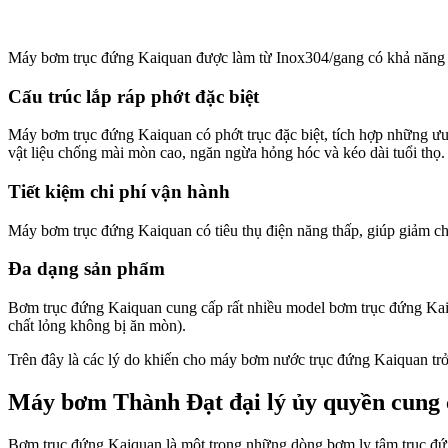
Máy bơm trục đứng Kaiquan được làm từ Inox304/gang có khả năng c
Cấu trúc lắp ráp phớt đặc biệt
Máy bơm trục đứng Kaiquan có phớt trục đặc biệt, tích hợp những ưu đ
vật liệu chống mài mòn cao, ngăn ngừa hỏng hóc và kéo dài tuổi thọ.
Tiết kiệm chi phí vận hành
Máy bơm trục đứng Kaiquan có tiêu thụ điện năng thấp, giúp giảm ch
Đa dạng sản phẩm
Bơm trục đứng Kaiquan cung cấp rất nhiều model bơm trục đứng K
chất lỏng không bị ăn mòn).
Trên đây là các lý do khiến cho máy bơm nước trục đứng Kaiquan tr
Máy bơm Thành Đạt đại lý ủy quyền cung 
Bơm trục đứng Kaiquan là một trong những dòng bơm ly tâm trục đứn