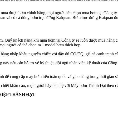
ảo mua được bơm chính hãng, mọi người nên chọn mua bơm tại Công t
quan và có cả dòng bơm trục đứng Kaiquan. Bơm trục đứng Kaiquan đ
m, Quý khách hàng khi mua bơm tại Công ty sẽ luôn được mua hàng chí
mọi người có thể chọn ra 1 model bơm thích hợp.
hàng nhập khẩu nguyên chiếc với đầy đủ CO/CQ, giá cả cạnh tranh cù
này nếu cần hỗ trợ về kỹ thuật, đội ngũ nhân viên kỹ thuật của Công 
ể cung cấp máy bơm trên toàn quốc và giao hàng trong thời gian sớm
iết khấu cao, mọi người hãy liên hệ với Máy bơm Thành Đạt theo các
HIỆP THÀNH ĐẠT