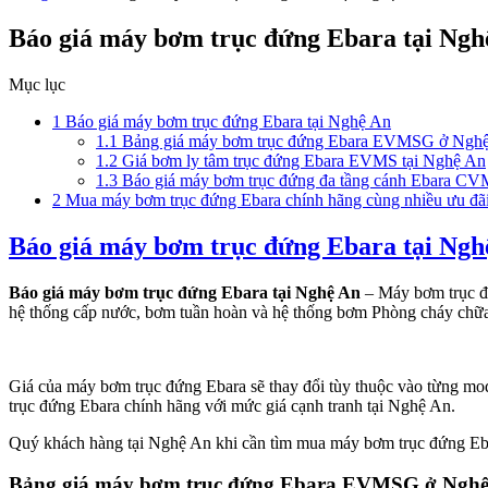
Báo giá máy bơm trục đứng Ebara tại Ngh
Mục lục
1
Báo giá máy bơm trục đứng Ebara tại Nghệ An
1.1
Bảng giá máy bơm trục đứng Ebara EVMSG ở Ngh
1.2
Giá bơm ly tâm trục đứng Ebara EVMS tại Nghệ An
1.3
Báo giá máy bơm trục đứng đa tầng cánh Ebara CV
2
Mua máy bơm trục đứng Ebara chính hãng cùng nhiều ưu đã
Báo giá máy bơm trục đứng Ebara tại Ngh
Báo giá máy bơm trục đứng Ebara tại Nghệ An
– Máy bơm trục đứ
hệ thống cấp nước, bơm tuần hoàn và hệ thống bơm Phòng cháy chữa c
Giá của máy bơm trục đứng Ebara sẽ thay đổi tùy thuộc vào từng 
trục đứng Ebara chính hãng với mức giá cạnh tranh tại Nghệ An.
Quý khách hàng tại Nghệ An khi cần tìm mua máy bơm trục đứng Eba
Bảng giá máy bơm trục đứng Ebara EVMSG ở Ngh