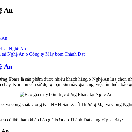
ệ An
ệ An
M tại Nghệ An
i tại Nghệ An ở Công ty Máy bơm Thành Đạt
ệ An
ng Ebara là sản phẩm được nhiều khách hàng ở Nghệ An lựa chọn nhờ 
háy. Khi nhu cầu sử dụng loại bơm này gia tăng, việc tìm hiểu báo gi
model và công suất. Công ty TNHH Sản Xuất Thương Mại và Công Nghi
ra có thể tham khảo báo giá bơm do Thành Đạt cung cấp tại đây:
ệ An