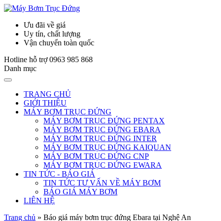
Ưu đãi về giá
Uy tín, chất lượng
Vận chuyển toàn quốc
Hotline hỗ trợ
0963 985 868
Danh mục
TRANG CHỦ
GIỚI THIỆU
MÁY BƠM TRỤC ĐỨNG
MÁY BƠM TRỤC ĐỨNG PENTAX
MÁY BƠM TRỤC ĐỨNG EBARA
MÁY BƠM TRỤC ĐỨNG INTER
MÁY BƠM TRỤC ĐỨNG KAIQUAN
MÁY BƠM TRỤC ĐỨNG CNP
MÁY BƠM TRỤC ĐỨNG EWARA
TIN TỨC - BÁO GIÁ
TIN TỨC TƯ VẤN VỀ MÁY BƠM
BÁO GIÁ MÁY BƠM
LIÊN HỆ
Trang chủ
»
Báo giá máy bơm trục đứng Ebara tại Nghệ An