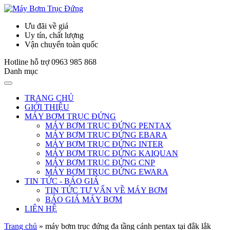
Ưu đãi về giá
Uy tín, chất lượng
Vận chuyển toàn quốc
Hotline hỗ trợ
0963 985 868
Danh mục
TRANG CHỦ
GIỚI THIỆU
MÁY BƠM TRỤC ĐỨNG
MÁY BƠM TRỤC ĐỨNG PENTAX
MÁY BƠM TRỤC ĐỨNG EBARA
MÁY BƠM TRỤC ĐỨNG INTER
MÁY BƠM TRỤC ĐỨNG KAIQUAN
MÁY BƠM TRỤC ĐỨNG CNP
MÁY BƠM TRỤC ĐỨNG EWARA
TIN TỨC - BÁO GIÁ
TIN TỨC TƯ VẤN VỀ MÁY BƠM
BÁO GIÁ MÁY BƠM
LIÊN HỆ
Trang chủ
»
máy bơm trục đứng đa tầng cánh pentax tại đắk lắk