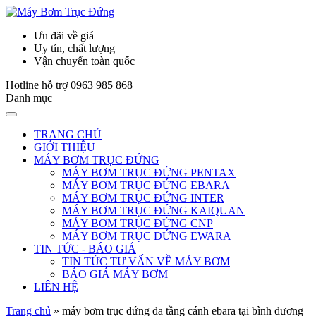
Ưu đãi về giá
Uy tín, chất lượng
Vận chuyển toàn quốc
Hotline hỗ trợ
0963 985 868
Danh mục
TRANG CHỦ
GIỚI THIỆU
MÁY BƠM TRỤC ĐỨNG
MÁY BƠM TRỤC ĐỨNG PENTAX
MÁY BƠM TRỤC ĐỨNG EBARA
MÁY BƠM TRỤC ĐỨNG INTER
MÁY BƠM TRỤC ĐỨNG KAIQUAN
MÁY BƠM TRỤC ĐỨNG CNP
MÁY BƠM TRỤC ĐỨNG EWARA
TIN TỨC - BÁO GIÁ
TIN TỨC TƯ VẤN VỀ MÁY BƠM
BÁO GIÁ MÁY BƠM
LIÊN HỆ
Trang chủ
»
máy bơm trục đứng đa tầng cánh ebara tại bình dương