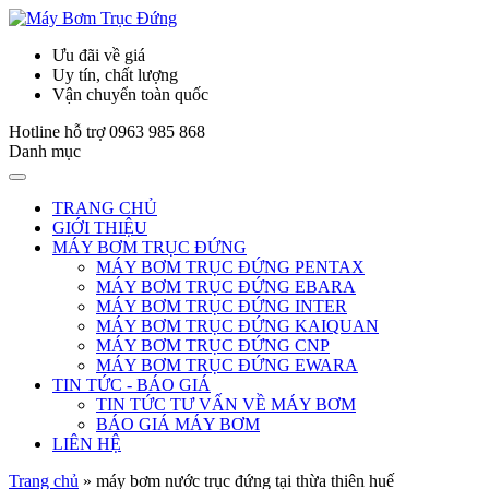
Ưu đãi về giá
Uy tín, chất lượng
Vận chuyển toàn quốc
Hotline hỗ trợ
0963 985 868
Danh mục
TRANG CHỦ
GIỚI THIỆU
MÁY BƠM TRỤC ĐỨNG
MÁY BƠM TRỤC ĐỨNG PENTAX
MÁY BƠM TRỤC ĐỨNG EBARA
MÁY BƠM TRỤC ĐỨNG INTER
MÁY BƠM TRỤC ĐỨNG KAIQUAN
MÁY BƠM TRỤC ĐỨNG CNP
MÁY BƠM TRỤC ĐỨNG EWARA
TIN TỨC - BÁO GIÁ
TIN TỨC TƯ VẤN VỀ MÁY BƠM
BÁO GIÁ MÁY BƠM
LIÊN HỆ
Trang chủ
»
máy bơm nước trục đứng tại thừa thiên huế