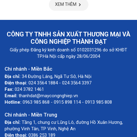
XEM THÊM
CÔNG TY TNHH SẢN XUẤT THƯƠNG MẠI VÀ
CÔNG NGHIỆP THÀNH ĐẠT
Giấy phép Đăng ký kinh doanh số 0102031296 do sở KHĐT
TP.Hà Nội cấp ngày 28/06/2004
Chi nhánh - Miền Bắc
Địa chỉ:
34 Đường Láng, Ngã Tư Sở, Hà Nội
Điện thoại:
024 3564 1884 - 024 3564 3397
Fax:
024 3782 1461
Email:
thanhdat@maycongnghiep.vn
Hotline:
0963 985 868 - 0915 898 114 - 0913 985 808
Chi nhánh - Miền Trung
Địa chỉ:
Tầng 1, chung cư Lũng Lô, đường Hồ Xuân Hương,
phường Vinh Tân, TP Vinh, Nghệ An
Điện thoại:
0386 253 189