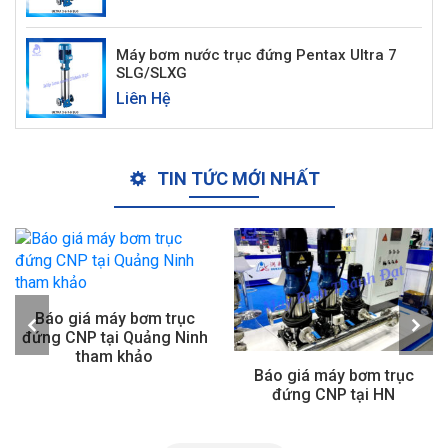
Máy bơm nước trục đứng Pentax Ultra 7
SLG/SLXG
Liên Hệ
TIN TỨC MỚI NHẤT
ục
Ninh
Báo giá máy bơm trục
Báo giá máy bơm trụ
đứng CNP tại HN
đứng CNP tại Bắc Ninh 
nhật mới nhất