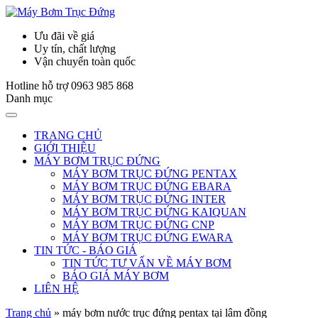
Ưu đãi về giá
Uy tín, chất lượng
Vận chuyển toàn quốc
Hotline hỗ trợ
0963 985 868
Danh mục
TRANG CHỦ
GIỚI THIỆU
MÁY BƠM TRỤC ĐỨNG
MÁY BƠM TRỤC ĐỨNG PENTAX
MÁY BƠM TRỤC ĐỨNG EBARA
MÁY BƠM TRỤC ĐỨNG INTER
MÁY BƠM TRỤC ĐỨNG KAIQUAN
MÁY BƠM TRỤC ĐỨNG CNP
MÁY BƠM TRỤC ĐỨNG EWARA
TIN TỨC - BÁO GIÁ
TIN TỨC TƯ VẤN VỀ MÁY BƠM
BÁO GIÁ MÁY BƠM
LIÊN HỆ
Trang chủ
»
máy bơm nước trục đứng pentax tại lâm đồng