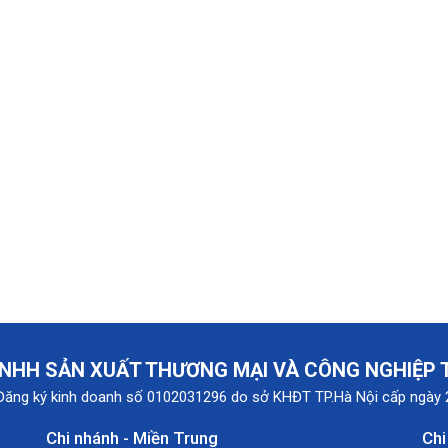
trục
giá
tại HN
đứng
máy
CNP
bơm
tại
trục
Vĩnh
đứng
Phúc
CNP
tại Bắc
Ninh
cập
nhật
mới
nhất
NHH SẢN XUẤT THƯƠNG MẠI VÀ CÔNG NGHIỆP
Đăng ký kinh doanh số 0102031296 do sở KHĐT TP.Hà Nội cấp ngày
Chi nhánh - Miền Trung
Chi