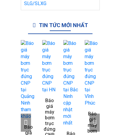
TIN TỨC MỚI NHẤT
Báo
giá
Báo
Báo
máy
giá
giá
Báo
bơm
máy
máy
giá
trục
bơm
bơm
máy
Báo
B
đứng
trục
trục
bơm
giá
g
Báo
CNP