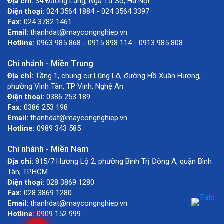
Địa chỉ:
34 Đường Láng, Ngã Tư Sở, Hà Nội
Điện thoại:
024 3564 1884 - 024 3564 3397
Fax:
024 3782 1461
Email:
thanhdat@maycongnghiep.vn
Hotline:
0963 985 868 - 0915 898 114 - 0913 985 808
Chi nhánh - Miền Trung
Địa chỉ:
Tầng 1, chung cư Lũng Lô, đường Hồ Xuân Hương,
phường Vinh Tân, TP Vinh, Nghệ An
Điện thoại:
0386 253 189
Fax:
0386 253 198
Email:
thanhdat@maycongnghiep.vn
Hotline:
0989 343 585
Chi nhánh - Miền Nam
Địa chỉ:
815/7 Hương Lộ 2, phường Bình Trị Đông A, quận Bình
Tân, TPHCM
Điện thoại:
028 3869 1280
Fax:
028 3869 1280
Email:
thanhdat@maycongnghiep.vn
Hotline:
0909 152 999