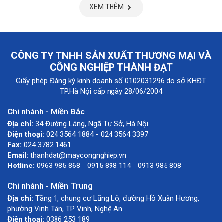
XEM THÊM
CÔNG TY TNHH SẢN XUẤT THƯƠNG MẠI VÀ
CÔNG NGHIỆP THÀNH ĐẠT
Giấy phép Đăng ký kinh doanh số 0102031296 do sở KHĐT
TP.Hà Nội cấp ngày 28/06/2004
Chi nhánh - Miền Bắc
Địa chỉ:
34 Đường Láng, Ngã Tư Sở, Hà Nội
Điện thoại:
024 3564 1884 - 024 3564 3397
Fax:
024 3782 1461
Email:
thanhdat@maycongnghiep.vn
Hotline:
0963 985 868 - 0915 898 114 - 0913 985 808
Chi nhánh - Miền Trung
Địa chỉ:
Tầng 1, chung cư Lũng Lô, đường Hồ Xuân Hương,
phường Vinh Tân, TP Vinh, Nghệ An
Điện thoại:
0386 253 189