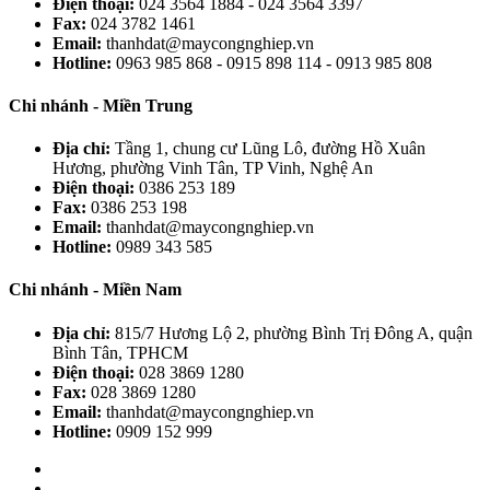
Điện thoại:
024 3564 1884 - 024 3564 3397
Fax:
024 3782 1461
Email:
thanhdat@maycongnghiep.vn
Hotline:
0963 985 868 - 0915 898 114 - 0913 985 808
Chi nhánh - Miền Trung
Địa chỉ:
Tầng 1, chung cư Lũng Lô, đường Hồ Xuân
Hương, phường Vinh Tân, TP Vinh, Nghệ An
Điện thoại:
0386 253 189
Fax:
0386 253 198
Email:
thanhdat@maycongnghiep.vn
Hotline:
0989 343 585
Chi nhánh - Miền Nam
Địa chỉ:
815/7 Hương Lộ 2, phường Bình Trị Đông A, quận
Bình Tân, TPHCM
Điện thoại:
028 3869 1280
Fax:
028 3869 1280
Email:
thanhdat@maycongnghiep.vn
Hotline:
0909 152 999