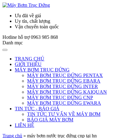
Ưu đãi về giá
Uy tín, chất lượng
Vận chuyển toàn quốc
Hotline hỗ trợ
0963 985 868
Danh mục
TRANG CHỦ
GIỚI THIỆU
MÁY BƠM TRỤC ĐỨNG
MÁY BƠM TRỤC ĐỨNG PENTAX
MÁY BƠM TRỤC ĐỨNG EBARA
MÁY BƠM TRỤC ĐỨNG INTER
MÁY BƠM TRỤC ĐỨNG KAIQUAN
MÁY BƠM TRỤC ĐỨNG CNP
MÁY BƠM TRỤC ĐỨNG EWARA
TIN TỨC - BÁO GIÁ
TIN TỨC TƯ VẤN VỀ MÁY BƠM
BÁO GIÁ MÁY BƠM
LIÊN HỆ
Trang chủ
»
máy bơm nước trục đứng cnp tại hn