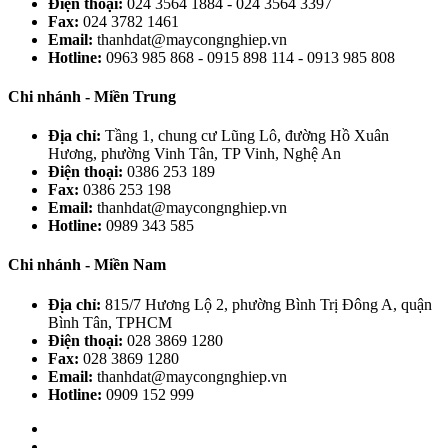
Điện thoại:
024 3564 1884 - 024 3564 3397
Fax:
024 3782 1461
Email:
thanhdat@maycongnghiep.vn
Hotline:
0963 985 868 - 0915 898 114 - 0913 985 808
Chi nhánh - Miền Trung
Địa chỉ:
Tầng 1, chung cư Lũng Lô, đường Hồ Xuân
Hương, phường Vinh Tân, TP Vinh, Nghệ An
Điện thoại:
0386 253 189
Fax:
0386 253 198
Email:
thanhdat@maycongnghiep.vn
Hotline:
0989 343 585
Chi nhánh - Miền Nam
Địa chỉ:
815/7 Hương Lộ 2, phường Bình Trị Đông A, quận
Bình Tân, TPHCM
Điện thoại:
028 3869 1280
Fax:
028 3869 1280
Email:
thanhdat@maycongnghiep.vn
Hotline:
0909 152 999