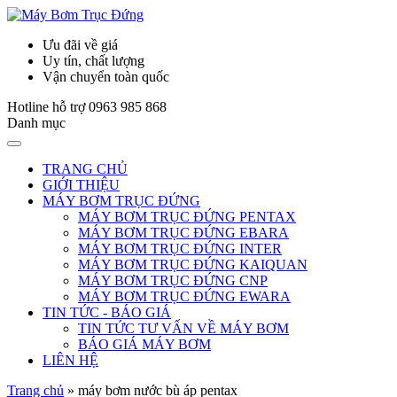
Ưu đãi về giá
Uy tín, chất lượng
Vận chuyển toàn quốc
Hotline hỗ trợ
0963 985 868
Danh mục
TRANG CHỦ
GIỚI THIỆU
MÁY BƠM TRỤC ĐỨNG
MÁY BƠM TRỤC ĐỨNG PENTAX
MÁY BƠM TRỤC ĐỨNG EBARA
MÁY BƠM TRỤC ĐỨNG INTER
MÁY BƠM TRỤC ĐỨNG KAIQUAN
MÁY BƠM TRỤC ĐỨNG CNP
MÁY BƠM TRỤC ĐỨNG EWARA
TIN TỨC - BÁO GIÁ
TIN TỨC TƯ VẤN VỀ MÁY BƠM
BÁO GIÁ MÁY BƠM
LIÊN HỆ
Trang chủ
»
máy bơm nước bù áp pentax