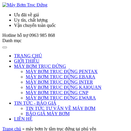
Ưu đãi về giá
Uy tín, chất lượng
Vận chuyển toàn quốc
Hotline hỗ trợ
0963 985 868
Danh mục
TRANG CHỦ
GIỚI THIỆU
MÁY BƠM TRỤC ĐỨNG
MÁY BƠM TRỤC ĐỨNG PENTAX
MÁY BƠM TRỤC ĐỨNG EBARA
MÁY BƠM TRỤC ĐỨNG INTER
MÁY BƠM TRỤC ĐỨNG KAIQUAN
MÁY BƠM TRỤC ĐỨNG CNP
MÁY BƠM TRỤC ĐỨNG EWARA
TIN TỨC - BÁO GIÁ
TIN TỨC TƯ VẤN VỀ MÁY BƠM
BÁO GIÁ MÁY BƠM
LIÊN HỆ
Trang chủ
»
máy bơm ly tâm trục đứng tại phú yên