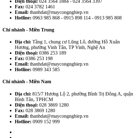
Điện thoại:
024 3564 1884 - 024 3564 3397
Fax:
024 3782 1461
Email:
thanhdat@maycongnghiep.vn
Hotline:
0963 985 868 - 0915 898 114 - 0913 985 808
Chi nhánh - Miền Trung
Địa chỉ:
Tầng 1, chung cư Lũng Lô, đường Hồ Xuân
Hương, phường Vinh Tân, TP Vinh, Nghệ An
Điện thoại:
0386 253 189
Fax:
0386 253 198
Email:
thanhdat@maycongnghiep.vn
Hotline:
0989 343 585
Chi nhánh - Miền Nam
Địa chỉ:
815/7 Hương Lộ 2, phường Bình Trị Đông A, quận
Bình Tân, TPHCM
Điện thoại:
028 3869 1280
Fax:
028 3869 1280
Email:
thanhdat@maycongnghiep.vn
Hotline:
0909 152 999