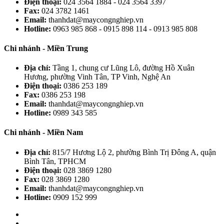
Điện thoại:
024 3564 1884 - 024 3564 3397
Fax:
024 3782 1461
Email:
thanhdat@maycongnghiep.vn
Hotline:
0963 985 868 - 0915 898 114 - 0913 985 808
Chi nhánh - Miền Trung
Địa chỉ:
Tầng 1, chung cư Lũng Lô, đường Hồ Xuân
Hương, phường Vinh Tân, TP Vinh, Nghệ An
Điện thoại:
0386 253 189
Fax:
0386 253 198
Email:
thanhdat@maycongnghiep.vn
Hotline:
0989 343 585
Chi nhánh - Miền Nam
Địa chỉ:
815/7 Hương Lộ 2, phường Bình Trị Đông A, quận
Bình Tân, TPHCM
Điện thoại:
028 3869 1280
Fax:
028 3869 1280
Email:
thanhdat@maycongnghiep.vn
Hotline:
0909 152 999