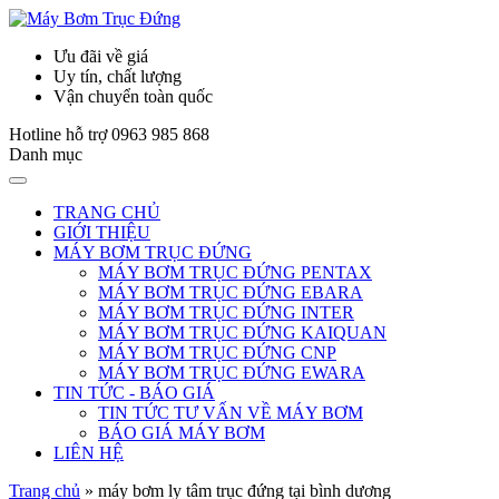
Ưu đãi về giá
Uy tín, chất lượng
Vận chuyển toàn quốc
Hotline hỗ trợ
0963 985 868
Danh mục
TRANG CHỦ
GIỚI THIỆU
MÁY BƠM TRỤC ĐỨNG
MÁY BƠM TRỤC ĐỨNG PENTAX
MÁY BƠM TRỤC ĐỨNG EBARA
MÁY BƠM TRỤC ĐỨNG INTER
MÁY BƠM TRỤC ĐỨNG KAIQUAN
MÁY BƠM TRỤC ĐỨNG CNP
MÁY BƠM TRỤC ĐỨNG EWARA
TIN TỨC - BÁO GIÁ
TIN TỨC TƯ VẤN VỀ MÁY BƠM
BÁO GIÁ MÁY BƠM
LIÊN HỆ
Trang chủ
»
máy bơm ly tâm trục đứng tại bình dương