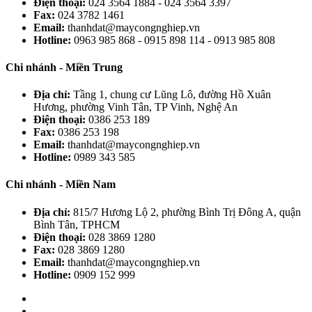
Điện thoại:
024 3564 1884 - 024 3564 3397
Fax:
024 3782 1461
Email:
thanhdat@maycongnghiep.vn
Hotline:
0963 985 868 - 0915 898 114 - 0913 985 808
Chi nhánh - Miền Trung
Địa chỉ:
Tầng 1, chung cư Lũng Lô, đường Hồ Xuân
Hương, phường Vinh Tân, TP Vinh, Nghệ An
Điện thoại:
0386 253 189
Fax:
0386 253 198
Email:
thanhdat@maycongnghiep.vn
Hotline:
0989 343 585
Chi nhánh - Miền Nam
Địa chỉ:
815/7 Hương Lộ 2, phường Bình Trị Đông A, quận
Bình Tân, TPHCM
Điện thoại:
028 3869 1280
Fax:
028 3869 1280
Email:
thanhdat@maycongnghiep.vn
Hotline:
0909 152 999