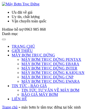
Ưu đãi về giá
Uy tín, chất lượng
Vận chuyển toàn quốc
Hotline hỗ trợ
0963 985 868
Danh mục
TRANG CHỦ
GIỚI THIỆU
MÁY BƠM TRỤC ĐỨNG
MÁY BƠM TRỤC ĐỨNG PENTAX
MÁY BƠM TRỤC ĐỨNG EBARA
MÁY BƠM TRỤC ĐỨNG INTER
MÁY BƠM TRỤC ĐỨNG KAIQUAN
MÁY BƠM TRỤC ĐỨNG CNP
MÁY BƠM TRỤC ĐỨNG EWARA
TIN TỨC - BÁO GIÁ
TIN TỨC TƯ VẤN VỀ MÁY BƠM
BÁO GIÁ MÁY BƠM
LIÊN HỆ
Trang chủ
»
máy bơm ly tâm trục đứng tại bắc ninh