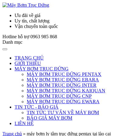
Ưu đãi về giá
Uy tín, chất lượng
Vận chuyển toàn quốc
Hotline hỗ trợ
0963 985 868
Danh mục
TRANG CHỦ
GIỚI THIỆU
MÁY BƠM TRỤC ĐỨNG
MÁY BƠM TRỤC ĐỨNG PENTAX
MÁY BƠM TRỤC ĐỨNG EBARA
MÁY BƠM TRỤC ĐỨNG INTER
MÁY BƠM TRỤC ĐỨNG KAIQUAN
MÁY BƠM TRỤC ĐỨNG CNP
MÁY BƠM TRỤC ĐỨNG EWARA
TIN TỨC - BÁO GIÁ
TIN TỨC TƯ VẤN VỀ MÁY BƠM
BÁO GIÁ MÁY BƠM
LIÊN HỆ
Trang chủ
»
máy bơm ly tâm trục đứng pentax tại lào cai