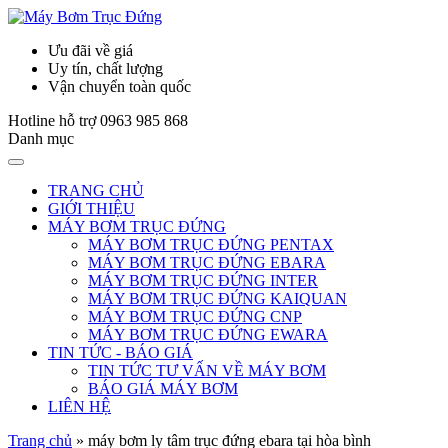
Ưu đãi về giá
Uy tín, chất lượng
Vận chuyển toàn quốc
Hotline hỗ trợ
0963 985 868
Danh mục
TRANG CHỦ
GIỚI THIỆU
MÁY BƠM TRỤC ĐỨNG
MÁY BƠM TRỤC ĐỨNG PENTAX
MÁY BƠM TRỤC ĐỨNG EBARA
MÁY BƠM TRỤC ĐỨNG INTER
MÁY BƠM TRỤC ĐỨNG KAIQUAN
MÁY BƠM TRỤC ĐỨNG CNP
MÁY BƠM TRỤC ĐỨNG EWARA
TIN TỨC - BÁO GIÁ
TIN TỨC TƯ VẤN VỀ MÁY BƠM
BÁO GIÁ MÁY BƠM
LIÊN HỆ
Trang chủ
»
máy bơm ly tâm trục đứng ebara tại hòa bình