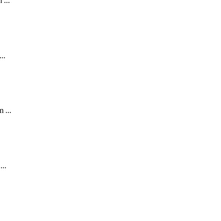
...
..
 ...
..