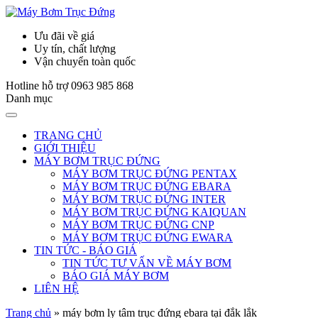
Ưu đãi về giá
Uy tín, chất lượng
Vận chuyển toàn quốc
Hotline hỗ trợ
0963 985 868
Danh mục
TRANG CHỦ
GIỚI THIỆU
MÁY BƠM TRỤC ĐỨNG
MÁY BƠM TRỤC ĐỨNG PENTAX
MÁY BƠM TRỤC ĐỨNG EBARA
MÁY BƠM TRỤC ĐỨNG INTER
MÁY BƠM TRỤC ĐỨNG KAIQUAN
MÁY BƠM TRỤC ĐỨNG CNP
MÁY BƠM TRỤC ĐỨNG EWARA
TIN TỨC - BÁO GIÁ
TIN TỨC TƯ VẤN VỀ MÁY BƠM
BÁO GIÁ MÁY BƠM
LIÊN HỆ
Trang chủ
»
máy bơm ly tâm trục đứng ebara tại đắk lắk