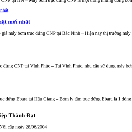
 CNP tại HN – Máy bơm trục đứng CNP là một trong những dòng bơm 
hật mới nhất
giá máy bơm trục đứng CNP tại Bắc Ninh – Hiện nay thị trường máy .
c đứng CNP tại Vĩnh Phúc – Tại Vĩnh Phúc, nhu cầu sử dụng máy bơm
c đứng Ebara tại Hậu Giang – Bơm ly tâm trục đứng Ebara là 1 dòng .
iệp Thành Đạt
Nội cấp ngày 28/06/2004