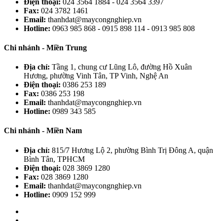
Điện thoại:
024 3564 1884 - 024 3564 3397
Fax:
024 3782 1461
Email:
thanhdat@maycongnghiep.vn
Hotline:
0963 985 868 - 0915 898 114 - 0913 985 808
Chi nhánh - Miền Trung
Địa chỉ:
Tầng 1, chung cư Lũng Lô, đường Hồ Xuân
Hương, phường Vinh Tân, TP Vinh, Nghệ An
Điện thoại:
0386 253 189
Fax:
0386 253 198
Email:
thanhdat@maycongnghiep.vn
Hotline:
0989 343 585
Chi nhánh - Miền Nam
Địa chỉ:
815/7 Hương Lộ 2, phường Bình Trị Đông A, quận
Bình Tân, TPHCM
Điện thoại:
028 3869 1280
Fax:
028 3869 1280
Email:
thanhdat@maycongnghiep.vn
Hotline:
0909 152 999