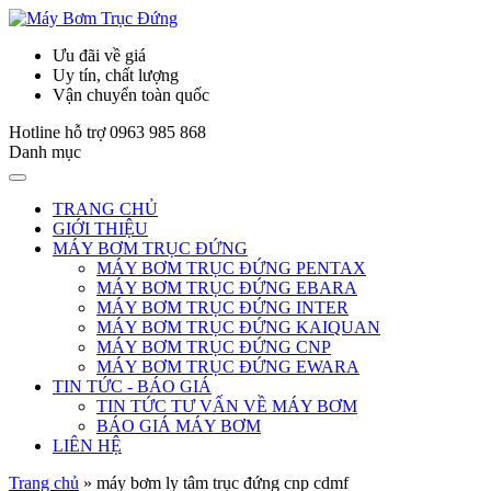
Ưu đãi về giá
Uy tín, chất lượng
Vận chuyển toàn quốc
Hotline hỗ trợ
0963 985 868
Danh mục
TRANG CHỦ
GIỚI THIỆU
MÁY BƠM TRỤC ĐỨNG
MÁY BƠM TRỤC ĐỨNG PENTAX
MÁY BƠM TRỤC ĐỨNG EBARA
MÁY BƠM TRỤC ĐỨNG INTER
MÁY BƠM TRỤC ĐỨNG KAIQUAN
MÁY BƠM TRỤC ĐỨNG CNP
MÁY BƠM TRỤC ĐỨNG EWARA
TIN TỨC - BÁO GIÁ
TIN TỨC TƯ VẤN VỀ MÁY BƠM
BÁO GIÁ MÁY BƠM
LIÊN HỆ
Trang chủ
»
máy bơm ly tâm trục đứng cnp cdmf