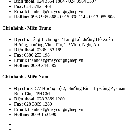
Điện thoại:
024 3564 1884 - 024 3564 3397
Fax:
024 3782 1461
Email:
thanhdat@maycongnghiep.vn
Hotline:
0963 985 868 - 0915 898 114 - 0913 985 808
Chi nhánh - Miền Trung
Địa chỉ:
Tầng 1, chung cư Lũng Lô, đường Hồ Xuân
Hương, phường Vinh Tân, TP Vinh, Nghệ An
Điện thoại:
0386 253 189
Fax:
0386 253 198
Email:
thanhdat@maycongnghiep.vn
Hotline:
0989 343 585
Chi nhánh - Miền Nam
Địa chỉ:
815/7 Hương Lộ 2, phường Bình Trị Đông A, quận
Bình Tân, TPHCM
Điện thoại:
028 3869 1280
Fax:
028 3869 1280
Email:
thanhdat@maycongnghiep.vn
Hotline:
0909 152 999