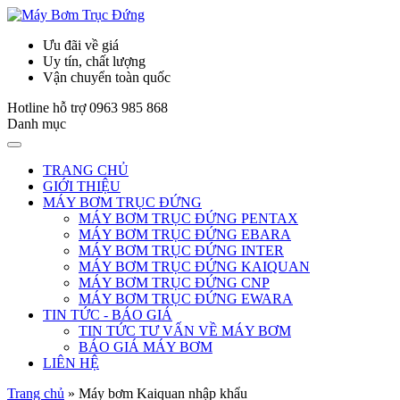
Ưu đãi về giá
Uy tín, chất lượng
Vận chuyển toàn quốc
Hotline hỗ trợ
0963 985 868
Danh mục
TRANG CHỦ
GIỚI THIỆU
MÁY BƠM TRỤC ĐỨNG
MÁY BƠM TRỤC ĐỨNG PENTAX
MÁY BƠM TRỤC ĐỨNG EBARA
MÁY BƠM TRỤC ĐỨNG INTER
MÁY BƠM TRỤC ĐỨNG KAIQUAN
MÁY BƠM TRỤC ĐỨNG CNP
MÁY BƠM TRỤC ĐỨNG EWARA
TIN TỨC - BÁO GIÁ
TIN TỨC TƯ VẤN VỀ MÁY BƠM
BÁO GIÁ MÁY BƠM
LIÊN HỆ
Trang chủ
»
Máy bơm Kaiquan nhập khẩu