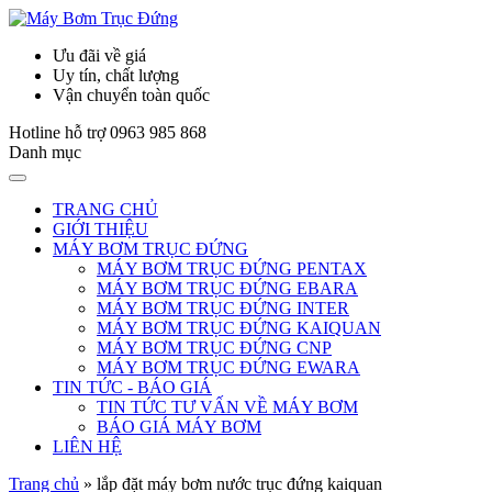
Ưu đãi về giá
Uy tín, chất lượng
Vận chuyển toàn quốc
Hotline hỗ trợ
0963 985 868
Danh mục
TRANG CHỦ
GIỚI THIỆU
MÁY BƠM TRỤC ĐỨNG
MÁY BƠM TRỤC ĐỨNG PENTAX
MÁY BƠM TRỤC ĐỨNG EBARA
MÁY BƠM TRỤC ĐỨNG INTER
MÁY BƠM TRỤC ĐỨNG KAIQUAN
MÁY BƠM TRỤC ĐỨNG CNP
MÁY BƠM TRỤC ĐỨNG EWARA
TIN TỨC - BÁO GIÁ
TIN TỨC TƯ VẤN VỀ MÁY BƠM
BÁO GIÁ MÁY BƠM
LIÊN HỆ
Trang chủ
»
lắp đặt máy bơm nước trục đứng kaiquan