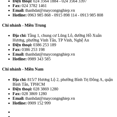
Điện thoại:
024 3564 1884 - 024 3564 3397
Fax:
024 3782 1461
Email:
thanhdat@maycongnghiep.vn
Hotline:
0963 985 868 - 0915 898 114 - 0913 985 808
Chi nhánh - Miền Trung
Địa chỉ:
Tầng 1, chung cư Lũng Lô, đường Hồ Xuân
Hương, phường Vinh Tân, TP Vinh, Nghệ An
Điện thoại:
0386 253 189
Fax:
0386 253 198
Email:
thanhdat@maycongnghiep.vn
Hotline:
0989 343 585
Chi nhánh - Miền Nam
Địa chỉ:
815/7 Hương Lộ 2, phường Bình Trị Đông A, quận
Bình Tân, TPHCM
Điện thoại:
028 3869 1280
Fax:
028 3869 1280
Email:
thanhdat@maycongnghiep.vn
Hotline:
0909 152 999