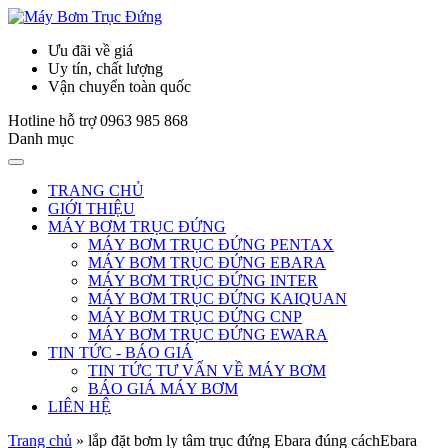
Ưu đãi về giá
Uy tín, chất lượng
Vận chuyển toàn quốc
Hotline hỗ trợ
0963 985 868
Danh mục
TRANG CHỦ
GIỚI THIỆU
MÁY BƠM TRỤC ĐỨNG
MÁY BƠM TRỤC ĐỨNG PENTAX
MÁY BƠM TRỤC ĐỨNG EBARA
MÁY BƠM TRỤC ĐỨNG INTER
MÁY BƠM TRỤC ĐỨNG KAIQUAN
MÁY BƠM TRỤC ĐỨNG CNP
MÁY BƠM TRỤC ĐỨNG EWARA
TIN TỨC - BÁO GIÁ
TIN TỨC TƯ VẤN VỀ MÁY BƠM
BÁO GIÁ MÁY BƠM
LIÊN HỆ
Trang chủ
»
lắp đặt bơm ly tâm trục đứng Ebara đúng cáchEbara