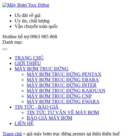
Ưu đãi về giá
Uy tín, chất lượng
Vận chuyển toàn quốc
Hotline hỗ trợ
0963 985 868
Danh mục
TRANG CHỦ
GIỚI THIỆU
MÁY BƠM TRỤC ĐỨNG
MÁY BƠM TRỤC ĐỨNG PENTAX
MÁY BƠM TRỤC ĐỨNG EBARA
MÁY BƠM TRỤC ĐỨNG INTER
MÁY BƠM TRỤC ĐỨNG KAIQUAN
MÁY BƠM TRỤC ĐỨNG CNP
MÁY BƠM TRỤC ĐỨNG EWARA
TIN TỨC - BÁO GIÁ
TIN TỨC TƯ VẤN VỀ MÁY BƠM
BÁO GIÁ MÁY BƠM
LIÊN HỆ
Trang chủ
»
giá máy bơm trục đứng pentax tại thừa thiên huế