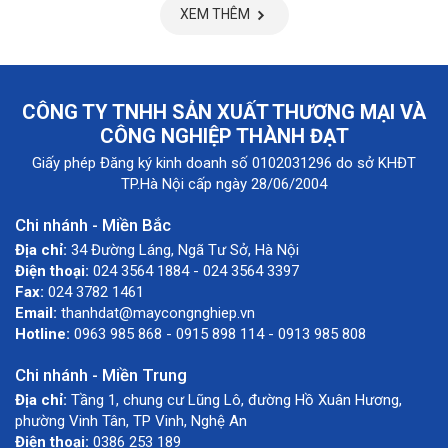
XEM THÊM
CÔNG TY TNHH SẢN XUẤT THƯƠNG MẠI VÀ
CÔNG NGHIỆP THÀNH ĐẠT
Giấy phép Đăng ký kinh doanh số 0102031296 do sở KHĐT
TP.Hà Nội cấp ngày 28/06/2004
Chi nhánh - Miền Bắc
Địa chỉ:
34 Đường Láng, Ngã Tư Sở, Hà Nội
Điện thoại:
024 3564 1884 - 024 3564 3397
Fax:
024 3782 1461
Email:
thanhdat@maycongnghiep.vn
Hotline:
0963 985 868 - 0915 898 114 - 0913 985 808
Chi nhánh - Miền Trung
Địa chỉ:
Tầng 1, chung cư Lũng Lô, đường Hồ Xuân Hương,
phường Vinh Tân, TP Vinh, Nghệ An
Điện thoại:
0386 253 189