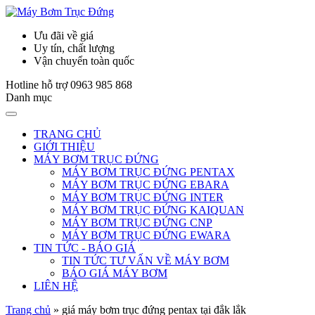
Ưu đãi về giá
Uy tín, chất lượng
Vận chuyển toàn quốc
Hotline hỗ trợ
0963 985 868
Danh mục
TRANG CHỦ
GIỚI THIỆU
MÁY BƠM TRỤC ĐỨNG
MÁY BƠM TRỤC ĐỨNG PENTAX
MÁY BƠM TRỤC ĐỨNG EBARA
MÁY BƠM TRỤC ĐỨNG INTER
MÁY BƠM TRỤC ĐỨNG KAIQUAN
MÁY BƠM TRỤC ĐỨNG CNP
MÁY BƠM TRỤC ĐỨNG EWARA
TIN TỨC - BÁO GIÁ
TIN TỨC TƯ VẤN VỀ MÁY BƠM
BÁO GIÁ MÁY BƠM
LIÊN HỆ
Trang chủ
»
giá máy bơm trục đứng pentax tại đắk lắk