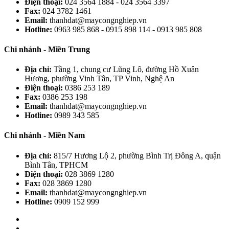
Điện thoại:
024 3564 1884 - 024 3564 3397
Fax:
024 3782 1461
Email:
thanhdat@maycongnghiep.vn
Hotline:
0963 985 868 - 0915 898 114 - 0913 985 808
Chi nhánh - Miền Trung
Địa chỉ:
Tầng 1, chung cư Lũng Lô, đường Hồ Xuân
Hương, phường Vinh Tân, TP Vinh, Nghệ An
Điện thoại:
0386 253 189
Fax:
0386 253 198
Email:
thanhdat@maycongnghiep.vn
Hotline:
0989 343 585
Chi nhánh - Miền Nam
Địa chỉ:
815/7 Hương Lộ 2, phường Bình Trị Đông A, quận
Bình Tân, TPHCM
Điện thoại:
028 3869 1280
Fax:
028 3869 1280
Email:
thanhdat@maycongnghiep.vn
Hotline:
0909 152 999