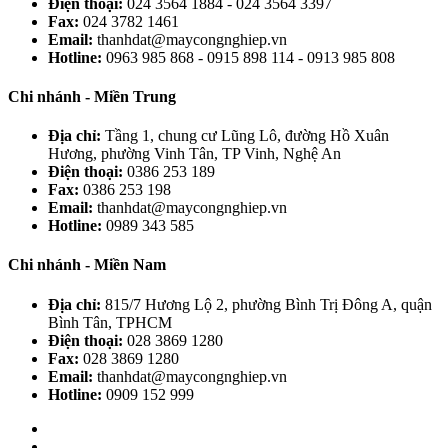
Điện thoại:
024 3564 1884 - 024 3564 3397
Fax:
024 3782 1461
Email:
thanhdat@maycongnghiep.vn
Hotline:
0963 985 868 - 0915 898 114 - 0913 985 808
Chi nhánh - Miền Trung
Địa chỉ:
Tầng 1, chung cư Lũng Lô, đường Hồ Xuân
Hương, phường Vinh Tân, TP Vinh, Nghệ An
Điện thoại:
0386 253 189
Fax:
0386 253 198
Email:
thanhdat@maycongnghiep.vn
Hotline:
0989 343 585
Chi nhánh - Miền Nam
Địa chỉ:
815/7 Hương Lộ 2, phường Bình Trị Đông A, quận
Bình Tân, TPHCM
Điện thoại:
028 3869 1280
Fax:
028 3869 1280
Email:
thanhdat@maycongnghiep.vn
Hotline:
0909 152 999