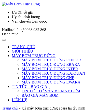
Ưu đãi về giá
Uy tín, chất lượng
Vận chuyển toàn quốc
Hotline hỗ trợ
0963 985 868
Danh mục
TRANG CHỦ
GIỚI THIỆU
MÁY BƠM TRỤC ĐỨNG
MÁY BƠM TRỤC ĐỨNG PENTAX
MÁY BƠM TRỤC ĐỨNG EBARA
MÁY BƠM TRỤC ĐỨNG INTER
MÁY BƠM TRỤC ĐỨNG KAIQUAN
MÁY BƠM TRỤC ĐỨNG CNP
MÁY BƠM TRỤC ĐỨNG EWARA
TIN TỨC - BÁO GIÁ
TIN TỨC TƯ VẤN VỀ MÁY BƠM
BÁO GIÁ MÁY BƠM
LIÊN HỆ
Trang chủ
»
giá máy bơm trục đứng ebara tại tây ninh