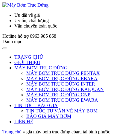
Ưu đãi về giá
Uy tín, chất lượng
Vận chuyển toàn quốc
Hotline hỗ trợ
0963 985 868
Danh mục
TRANG CHỦ
GIỚI THIỆU
MÁY BƠM TRỤC ĐỨNG
MÁY BƠM TRỤC ĐỨNG PENTAX
MÁY BƠM TRỤC ĐỨNG EBARA
MÁY BƠM TRỤC ĐỨNG INTER
MÁY BƠM TRỤC ĐỨNG KAIQUAN
MÁY BƠM TRỤC ĐỨNG CNP
MÁY BƠM TRỤC ĐỨNG EWARA
TIN TỨC - BÁO GIÁ
TIN TỨC TƯ VẤN VỀ MÁY BƠM
BÁO GIÁ MÁY BƠM
LIÊN HỆ
Trang chủ
»
giá máy bơm trục đứng ebara tại bình phước