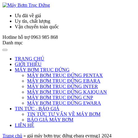
Ưu đãi về giá
Uy tín, chất lượng
Vận chuyển toàn quốc
Hotline hỗ trợ
0963 985 868
Danh mục
TRANG CHỦ
GIỚI THIỆU
MÁY BƠM TRỤC ĐỨNG
MÁY BƠM TRỤC ĐỨNG PENTAX
MÁY BƠM TRỤC ĐỨNG EBARA
MÁY BƠM TRỤC ĐỨNG INTER
MÁY BƠM TRỤC ĐỨNG KAIQUAN
MÁY BƠM TRỤC ĐỨNG CNP
MÁY BƠM TRỤC ĐỨNG EWARA
TIN TỨC - BÁO GIÁ
TIN TỨC TƯ VẤN VỀ MÁY BƠM
BÁO GIÁ MÁY BƠM
LIÊN HỆ
Trang chủ
»
giá máy bơm trục đứng ebara evmsg1 2024