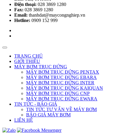
Điện thoại:
028 3869 1280
Fax:
028 3869 1280
Email:
thanhdat@maycongnghiep.vn
Hotline:
0909 152 999
TRANG CHỦ
GIỚI THIỆU
MÁY BƠM TRỤC ĐỨNG
MÁY BƠM TRỤC ĐỨNG PENTAX
MÁY BƠM TRỤC ĐỨNG EBARA
MÁY BƠM TRỤC ĐỨNG INTER
MÁY BƠM TRỤC ĐỨNG KAIQUAN
MÁY BƠM TRỤC ĐỨNG CNP
MÁY BƠM TRỤC ĐỨNG EWARA
TIN TỨC - BÁO GIÁ
TIN TỨC TƯ VẤN VỀ MÁY BƠM
BÁO GIÁ MÁY BƠM
LIÊN HỆ