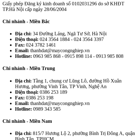
Giấy phép Đăng ký kinh doanh số 0102031296 do sở KHĐT
TP.Hà Nội cấp ngày 28/06/2004
Chi nhánh - Miền Bắc
Địa chỉ:
34 Đường Láng, Ngã Tư Sở, Hà Nội
Điện thoại:
024 3564 1884 - 024 3564 3397
Fax:
024 3782 1461
Email:
thanhdat@maycongnghiep.vn
Hotline:
0963 985 868 - 0915 898 114 - 0913 985 808
Chi nhánh - Miền Trung
Địa chỉ:
Tầng 1, chung cư Lũng Lô, đường Hồ Xuân
Hương, phường Vinh Tân, TP Vinh, Nghệ An
Điện thoại:
0386 253 189
Fax:
0386 253 198
Email:
thanhdat@maycongnghiep.vn
Hotline:
0989 343 585
Chi nhánh - Miền Nam
Địa chỉ:
815/7 Hương Lộ 2, phường Bình Trị Đông A, quận
Bình Tân, TPHCM