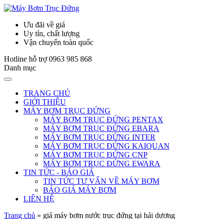
Ưu đãi về giá
Uy tín, chất lượng
Vận chuyển toàn quốc
Hotline hỗ trợ
0963 985 868
Danh mục
TRANG CHỦ
GIỚI THIỆU
MÁY BƠM TRỤC ĐỨNG
MÁY BƠM TRỤC ĐỨNG PENTAX
MÁY BƠM TRỤC ĐỨNG EBARA
MÁY BƠM TRỤC ĐỨNG INTER
MÁY BƠM TRỤC ĐỨNG KAIQUAN
MÁY BƠM TRỤC ĐỨNG CNP
MÁY BƠM TRỤC ĐỨNG EWARA
TIN TỨC - BÁO GIÁ
TIN TỨC TƯ VẤN VỀ MÁY BƠM
BÁO GIÁ MÁY BƠM
LIÊN HỆ
Trang chủ
»
giá máy bơm nước trục đứng tại hải dương