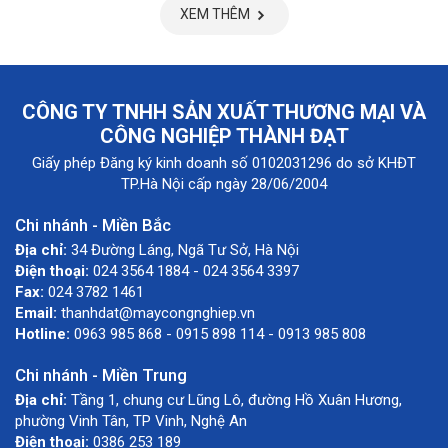
XEM THÊM
CÔNG TY TNHH SẢN XUẤT THƯƠNG MẠI VÀ
CÔNG NGHIỆP THÀNH ĐẠT
Giấy phép Đăng ký kinh doanh số 0102031296 do sở KHĐT
TP.Hà Nội cấp ngày 28/06/2004
Chi nhánh - Miền Bắc
Địa chỉ:
34 Đường Láng, Ngã Tư Sở, Hà Nội
Điện thoại:
024 3564 1884 - 024 3564 3397
Fax:
024 3782 1461
Email:
thanhdat@maycongnghiep.vn
Hotline:
0963 985 868 - 0915 898 114 - 0913 985 808
Chi nhánh - Miền Trung
Địa chỉ:
Tầng 1, chung cư Lũng Lô, đường Hồ Xuân Hương,
phường Vinh Tân, TP Vinh, Nghệ An
Điện thoại:
0386 253 189