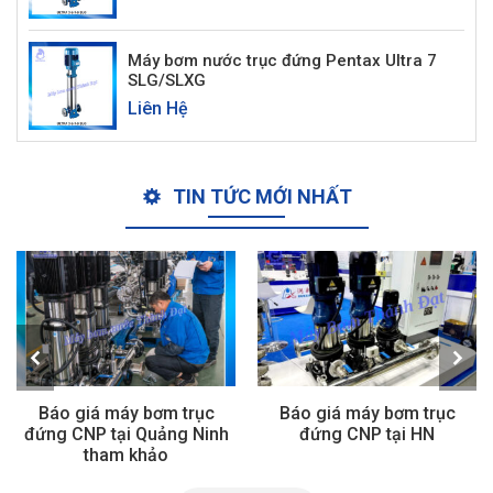
Máy bơm nước trục đứng Pentax Ultra 7
SLG/SLXG
Liên Hệ
TIN TỨC MỚI NHẤT
ục
Báo giá máy bơm trục
Báo giá máy bơm trụ
Ninh
đứng CNP tại HN
đứng CNP tại Bắc Ninh 
nhật mới nhất