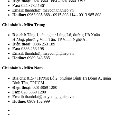
Điện thoại:
024 3564 1884 - 024 3564 3397
Fax:
024 3782 1461
Email:
thanhdat@maycongnghiep.vn
Hotline:
0963 985 868 - 0915 898 114 - 0913 985 808
Chi nhánh - Miền Trung
Địa chỉ:
Tầng 1, chung cư Lũng Lô, đường Hồ Xuân
Hương, phường Vinh Tân, TP Vinh, Nghệ An
Điện thoại:
0386 253 189
Fax:
0386 253 198
Email:
thanhdat@maycongnghiep.vn
Hotline:
0989 343 585
Chi nhánh - Miền Nam
Địa chỉ:
815/7 Hương Lộ 2, phường Bình Trị Đông A, quận
Bình Tân, TPHCM
Điện thoại:
028 3869 1280
Fax:
028 3869 1280
Email:
thanhdat@maycongnghiep.vn
Hotline:
0909 152 999