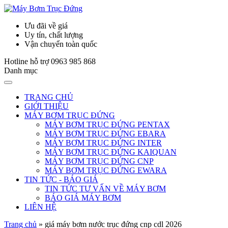
Ưu đãi về giá
Uy tín, chất lượng
Vận chuyển toàn quốc
Hotline hỗ trợ
0963 985 868
Danh mục
TRANG CHỦ
GIỚI THIỆU
MÁY BƠM TRỤC ĐỨNG
MÁY BƠM TRỤC ĐỨNG PENTAX
MÁY BƠM TRỤC ĐỨNG EBARA
MÁY BƠM TRỤC ĐỨNG INTER
MÁY BƠM TRỤC ĐỨNG KAIQUAN
MÁY BƠM TRỤC ĐỨNG CNP
MÁY BƠM TRỤC ĐỨNG EWARA
TIN TỨC - BÁO GIÁ
TIN TỨC TƯ VẤN VỀ MÁY BƠM
BÁO GIÁ MÁY BƠM
LIÊN HỆ
Trang chủ
»
giá máy bơm nước trục đứng cnp cdl 2026