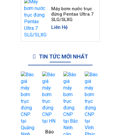
Máy bơm nước trục
đứng Pentax Ultra 7
SLG/SLXG
Liên Hệ
TIN TỨC MỚI NHẤT
Báo
B