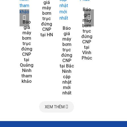
giá
g
Báo
máy
m
giá
Báo
bơm
b
máy
giá
trục
tr
bơm
máy
Báo
Báo
đứng
đứ
trục
bơm
giá
giá
Báo
CNP
C
đứng
trục
máy
máy
giá
tại HN
tại
Ebara
đứng
bơm
bơm
máy
tại
CNP
trục
trục
bơm
Hậu
tại
đứng
đứng
trục
Giang
Vĩnh
CNP
CNP
đứng
Phúc
tại
tại
CNP
Quảng
Quảng
tại Bắc
Ninh
Ninh
Ninh
tham
tham
cập
khảo
khảo
nhật
mới
nhất
XEM THÊM