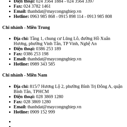
Điện thoại:
024 3564 1884 - 024 3564 3397
Fax:
024 3782 1461
Email:
thanhdat@maycongnghiep.vn
Hotline:
0963 985 868 - 0915 898 114 - 0913 985 808
Chi nhánh - Miền Trung
Địa chỉ:
Tầng 1, chung cư Lũng Lô, đường Hồ Xuân
Hương, phường Vinh Tân, TP Vinh, Nghệ An
Điện thoại:
0386 253 189
Fax:
0386 253 198
Email:
thanhdat@maycongnghiep.vn
Hotline:
0989 343 585
Chi nhánh - Miền Nam
Địa chỉ:
815/7 Hương Lộ 2, phường Bình Trị Đông A, quận
Bình Tân, TPHCM
Điện thoại:
028 3869 1280
Fax:
028 3869 1280
Email:
thanhdat@maycongnghiep.vn
Hotline:
0909 152 999