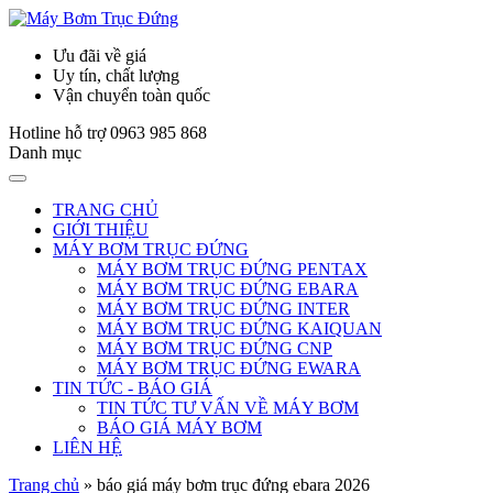
Ưu đãi về giá
Uy tín, chất lượng
Vận chuyển toàn quốc
Hotline hỗ trợ
0963 985 868
Danh mục
TRANG CHỦ
GIỚI THIỆU
MÁY BƠM TRỤC ĐỨNG
MÁY BƠM TRỤC ĐỨNG PENTAX
MÁY BƠM TRỤC ĐỨNG EBARA
MÁY BƠM TRỤC ĐỨNG INTER
MÁY BƠM TRỤC ĐỨNG KAIQUAN
MÁY BƠM TRỤC ĐỨNG CNP
MÁY BƠM TRỤC ĐỨNG EWARA
TIN TỨC - BÁO GIÁ
TIN TỨC TƯ VẤN VỀ MÁY BƠM
BÁO GIÁ MÁY BƠM
LIÊN HỆ
Trang chủ
»
báo giá máy bơm trục đứng ebara 2026