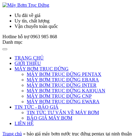
Ưu đãi về giá
Uy tín, chất lượng
Vận chuyển toàn quốc
Hotline hỗ trợ
0963 985 868
Danh mục
TRANG CHỦ
GIỚI THIỆU
MÁY BƠM TRỤC ĐỨNG
MÁY BƠM TRỤC ĐỨNG PENTAX
MÁY BƠM TRỤC ĐỨNG EBARA
MÁY BƠM TRỤC ĐỨNG INTER
MÁY BƠM TRỤC ĐỨNG KAIQUAN
MÁY BƠM TRỤC ĐỨNG CNP
MÁY BƠM TRỤC ĐỨNG EWARA
TIN TỨC - BÁO GIÁ
TIN TỨC TƯ VẤN VỀ MÁY BƠM
BÁO GIÁ MÁY BƠM
LIÊN HỆ
Trang chủ
»
báo giá máy bơm nước trục đứng pentax tại ninh thuận