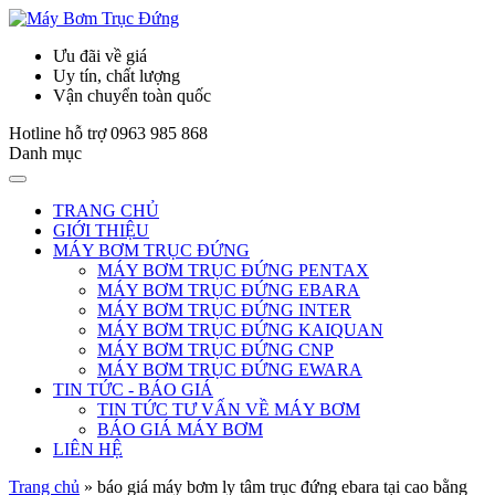
Ưu đãi về giá
Uy tín, chất lượng
Vận chuyển toàn quốc
Hotline hỗ trợ
0963 985 868
Danh mục
TRANG CHỦ
GIỚI THIỆU
MÁY BƠM TRỤC ĐỨNG
MÁY BƠM TRỤC ĐỨNG PENTAX
MÁY BƠM TRỤC ĐỨNG EBARA
MÁY BƠM TRỤC ĐỨNG INTER
MÁY BƠM TRỤC ĐỨNG KAIQUAN
MÁY BƠM TRỤC ĐỨNG CNP
MÁY BƠM TRỤC ĐỨNG EWARA
TIN TỨC - BÁO GIÁ
TIN TỨC TƯ VẤN VỀ MÁY BƠM
BÁO GIÁ MÁY BƠM
LIÊN HỆ
Trang chủ
»
báo giá máy bơm ly tâm trục đứng ebara tại cao bằng