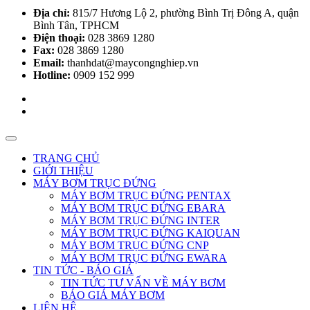
Địa chỉ:
815/7 Hương Lộ 2, phường Bình Trị Đông A, quận
Bình Tân, TPHCM
Điện thoại:
028 3869 1280
Fax:
028 3869 1280
Email:
thanhdat@maycongnghiep.vn
Hotline:
0909 152 999
TRANG CHỦ
GIỚI THIỆU
MÁY BƠM TRỤC ĐỨNG
MÁY BƠM TRỤC ĐỨNG PENTAX
MÁY BƠM TRỤC ĐỨNG EBARA
MÁY BƠM TRỤC ĐỨNG INTER
MÁY BƠM TRỤC ĐỨNG KAIQUAN
MÁY BƠM TRỤC ĐỨNG CNP
MÁY BƠM TRỤC ĐỨNG EWARA
TIN TỨC - BÁO GIÁ
TIN TỨC TƯ VẤN VỀ MÁY BƠM
BÁO GIÁ MÁY BƠM
LIÊN HỆ