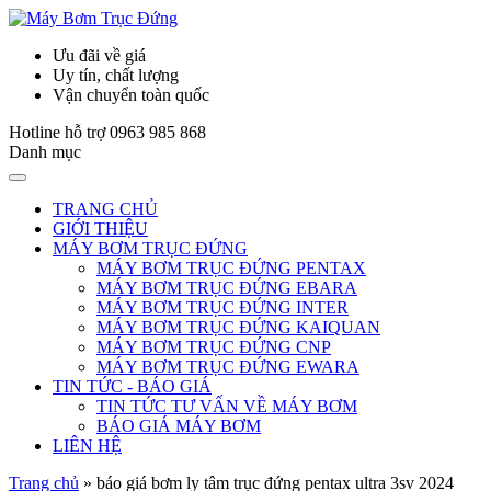
Ưu đãi về giá
Uy tín, chất lượng
Vận chuyển toàn quốc
Hotline hỗ trợ
0963 985 868
Danh mục
TRANG CHỦ
GIỚI THIỆU
MÁY BƠM TRỤC ĐỨNG
MÁY BƠM TRỤC ĐỨNG PENTAX
MÁY BƠM TRỤC ĐỨNG EBARA
MÁY BƠM TRỤC ĐỨNG INTER
MÁY BƠM TRỤC ĐỨNG KAIQUAN
MÁY BƠM TRỤC ĐỨNG CNP
MÁY BƠM TRỤC ĐỨNG EWARA
TIN TỨC - BÁO GIÁ
TIN TỨC TƯ VẤN VỀ MÁY BƠM
BÁO GIÁ MÁY BƠM
LIÊN HỆ
Trang chủ
»
báo giá bơm ly tâm trục đứng pentax ultra 3sv 2024