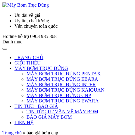
Ưu đãi về giá
Uy tín, chất lượng
Vận chuyển toàn quốc
Hotline hỗ trợ
0963 985 868
Danh mục
TRANG CHỦ
GIỚI THIỆU
MÁY BƠM TRỤC ĐỨNG
MÁY BƠM TRỤC ĐỨNG PENTAX
MÁY BƠM TRỤC ĐỨNG EBARA
MÁY BƠM TRỤC ĐỨNG INTER
MÁY BƠM TRỤC ĐỨNG KAIQUAN
MÁY BƠM TRỤC ĐỨNG CNP
MÁY BƠM TRỤC ĐỨNG EWARA
TIN TỨC - BÁO GIÁ
TIN TỨC TƯ VẤN VỀ MÁY BƠM
BÁO GIÁ MÁY BƠM
LIÊN HỆ
Trang chủ
»
báo giá bơm cnp