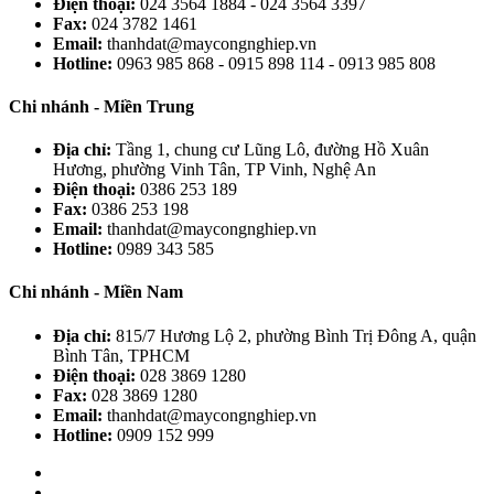
Điện thoại:
024 3564 1884 - 024 3564 3397
Fax:
024 3782 1461
Email:
thanhdat@maycongnghiep.vn
Hotline:
0963 985 868 - 0915 898 114 - 0913 985 808
Chi nhánh - Miền Trung
Địa chỉ:
Tầng 1, chung cư Lũng Lô, đường Hồ Xuân
Hương, phường Vinh Tân, TP Vinh, Nghệ An
Điện thoại:
0386 253 189
Fax:
0386 253 198
Email:
thanhdat@maycongnghiep.vn
Hotline:
0989 343 585
Chi nhánh - Miền Nam
Địa chỉ:
815/7 Hương Lộ 2, phường Bình Trị Đông A, quận
Bình Tân, TPHCM
Điện thoại:
028 3869 1280
Fax:
028 3869 1280
Email:
thanhdat@maycongnghiep.vn
Hotline:
0909 152 999