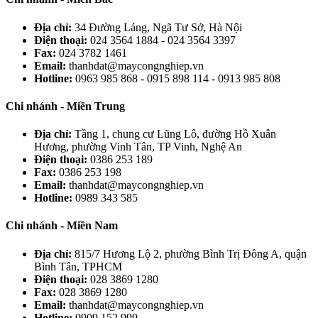
Địa chỉ:
34 Đường Láng, Ngã Tư Sở, Hà Nội
Điện thoại:
024 3564 1884 - 024 3564 3397
Fax:
024 3782 1461
Email:
thanhdat@maycongnghiep.vn
Hotline:
0963 985 868 - 0915 898 114 - 0913 985 808
Chi nhánh - Miền Trung
Địa chỉ:
Tầng 1, chung cư Lũng Lô, đường Hồ Xuân
Hương, phường Vinh Tân, TP Vinh, Nghệ An
Điện thoại:
0386 253 189
Fax:
0386 253 198
Email:
thanhdat@maycongnghiep.vn
Hotline:
0989 343 585
Chi nhánh - Miền Nam
Địa chỉ:
815/7 Hương Lộ 2, phường Bình Trị Đông A, quận
Bình Tân, TPHCM
Điện thoại:
028 3869 1280
Fax:
028 3869 1280
Email:
thanhdat@maycongnghiep.vn
Hotline:
0909 152 999