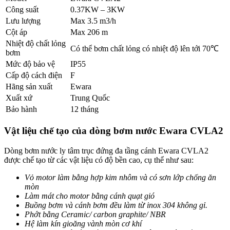
Công suất
0.37KW – 3KW
Lưu lượng
Max 3.5 m3/h
Cột áp
Max 206 m
Nhiệt độ chất lỏng
Có thể bơm chất lỏng có nhiệt độ lên tới 70℃
bơm
Mức độ bảo vệ
IP55
Cấp độ cách điện
F
Hãng sản xuất
Ewara
Xuất xứ
Trung Quốc
Bảo hành
12 tháng
Vật liệu chế tạo của dòng bơm nước Ewara CVLA2
Dòng bơm nước ly tâm trục đứng đa tầng cánh Ewara CVLA2
được chế tạo từ các vật liệu có độ bền cao, cụ thể như sau:
Vỏ motor làm bằng hợp kim nhôm và có sơn lớp chống ăn
mòn
Làm mát cho motor bằng cánh quạt gió
Buồng bơm và cánh bơm đều làm từ inox 304 không gỉ.
Phớt bằng Ceramic/ carbon graphite/ NBR
Hệ làm kín gioăng vành mòn cơ khí