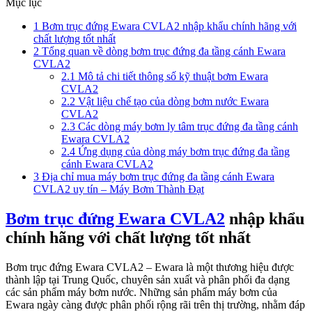
Mục lục
1
Bơm trục đứng Ewara CVLA2 nhập khẩu chính hãng với
chất lượng tốt nhất
2
Tổng quan về dòng bơm trục đứng đa tầng cánh Ewara
CVLA2
2.1
Mô tả chi tiết thông số kỹ thuật bơm Ewara
CVLA2
2.2
Vật liệu chế tạo của dòng bơm nước Ewara
CVLA2
2.3
Các dòng máy bơm ly tâm trục đứng đa tầng cánh
Ewara CVLA2
2.4
Ứng dụng của dòng máy bơm trục đứng đa tầng
cánh Ewara CVLA2
3
Địa chỉ mua máy bơm trục đứng đa tầng cánh Ewara
CVLA2 uy tín – Máy Bơm Thành Đạt
Bơm trục đứng Ewara CVLA2
nhập khẩu
chính hãng với chất lượng tốt nhất
Bơm trục đứng Ewara CVLA2 – Ewara là một thương hiệu được
thành lập tại Trung Quốc, chuyên sản xuất và phân phối đa dạng
các sản phẩm máy bơm nước. Những sản phẩm máy bơm của
Ewara ngày càng được phân phối rộng rãi trên thị trường, nhằm đáp