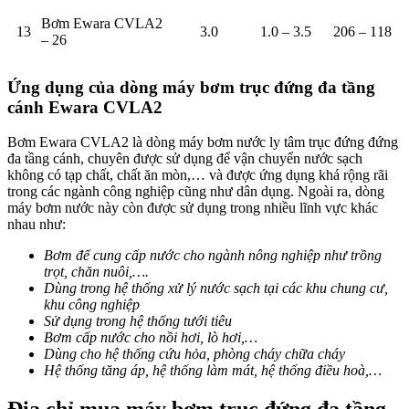
Bơm Ewara CVLA2
13
3.0
1.0 – 3.5
206 – 118
– 26
Ứng dụng của dòng máy bơm
trục đứng đa tầng
cánh
Ewara CVLA2
Bơm Ewara CVLA2 là dòng máy bơm nước ly tâm trục đứng đứng
đa tầng cánh, chuyên được sử dụng để vận chuyển nước sạch
không có tạp chất, chất ăn mòn,… và được ứng dụng khá rộng rãi
trong các ngành công nghiệp cũng như dân dụng. Ngoài ra, dòng
máy bơm nước này còn được sử dụng trong nhiều lĩnh vực khác
nhau như:
Bơm để cung cấp nước cho ngành nông nghiệp như trồng
trọt, chăn nuôi,….
Dùng trong hệ thống xử lý nước sạch tại các khu chung cư,
khu công nghiệp
Sử dụng trong hệ thống tưới tiêu
Bơm cấp nước cho nồi hơi, lò hơi,…
Dùng cho hệ thống cứu hỏa, phòng cháy chữa cháy
Hệ thống tăng áp, hệ thống làm mát, hệ thống điều hoà,…