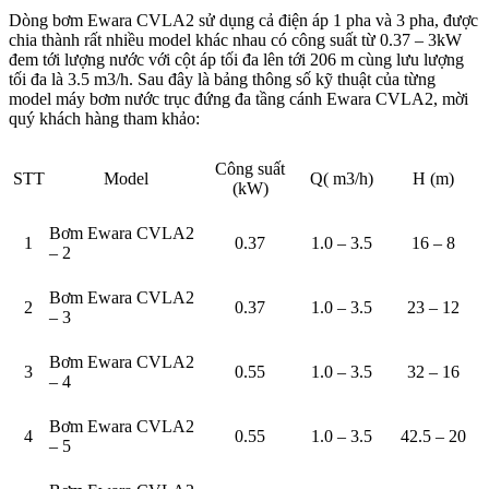
Dòng bơm Ewara CVLA2 sử dụng cả điện áp 1 pha và 3 pha, được
chia thành rất nhiều model khác nhau có công suất từ 0.37 – 3kW
đem tới lượng nước với cột áp tối đa lên tới 206 m cùng lưu lượng
tối đa là 3.5 m3/h. Sau đây là bảng thông số kỹ thuật của từng
model máy bơm nước trục đứng đa tầng cánh Ewara CVLA2, mời
quý khách hàng tham khảo:
Công suất
STT
Model
Q( m3/h)
H (m)
(kW)
Bơm Ewara CVLA2
1
0.37
1.0 – 3.5
16 – 8
– 2
Bơm Ewara CVLA2
2
0.37
1.0 – 3.5
23 – 12
– 3
Bơm Ewara CVLA2
3
0.55
1.0 – 3.5
32 – 16
– 4
Bơm Ewara CVLA2
4
0.55
1.0 – 3.5
42.5 – 20
– 5