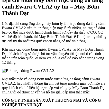
Địa chỉ mua máy bơm
trục đứng đa tầng
cánh
Ewara CVLA2 uy tín – Máy Bơm
Thành Đạt
Các địa chỉ cung ứng dòng máy bơm ly tâm trục đứng đa tầng cánh
Ewara CVLA2 trên thị trường hiện nay là rất nhiều, nhưng để đảm
bảo có thể mua được hàng chính hãng với đầy đủ giấy tờ CO, CQ
và chế độ bảo hành, thì Máy Bơm Thành Đạt sẽ là một trong những
địa chỉ uy tín nhất mà quý khách hàng có thể tin tưởng.
Khi mua các dòng bơm nước Ewara CVLA2 tại Máy Bơm Thành
Đạt, khách hàng sẽ được hỗ trợ vận chuyển tới tận nơi ở các tỉnh
thành trên toàn quốc, đi kèm với đó là chế độ bảo hành trong vòng
12 tháng.
Mọi thắc mắc về dòng bơm nước trục đứng đa tầng cánh Ewara
CVLA2, hay những thông tin chi tiết từng models máy bơm Ewara
quý khách có thể liên hệ trực tiếp với công ty Máy Bơm Thành Đạt
chúng tôi để được tư vấn và hỗ trợ giải đáp mọi thắc mắc.
CÔNG TY TNHH SẢN XUẤT THƯƠNG MẠI VÀ CÔNG
NGHIỆP THÀNH ĐẠT