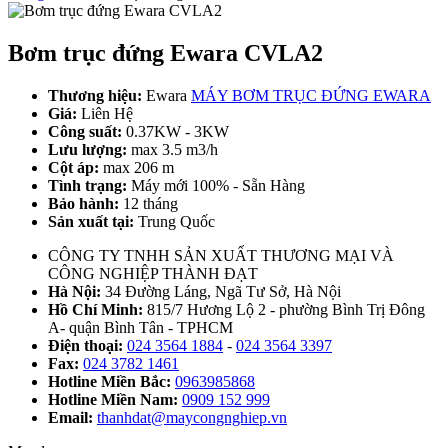
Bơm trục đứng Ewara CVLA2
Thương hiệu:
Ewara
MÁY BƠM TRỤC ĐỨNG EWARA
Giá:
Liên Hệ
Công suất:
0.37KW - 3KW
Lưu lượng:
max 3.5 m3/h
Cột áp:
max 206 m
Tình trạng:
Máy mới 100% - Sẵn Hàng
Bảo hành:
12 tháng
Sản xuất tại:
Trung Quốc
CÔNG TY TNHH SẢN XUẤT THƯƠNG MẠI VÀ
CÔNG NGHIỆP THÀNH ĐẠT
Hà Nội:
34 Đường Láng, Ngã Tư Sở, Hà Nội
Hồ Chí Minh:
815/7 Hương Lộ 2 - phường Bình Trị Đông
A- quận Bình Tân - TPHCM
Điện thoại:
024 3564 1884
-
024 3564 3397
Fax:
024 3782 1461
Hotline Miền Bắc:
0963985868
Hotline Miền Nam:
0909 152 999
Email:
thanhdat@maycongnghiep.vn