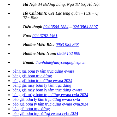
Hà Nội:
34 Đường Láng, Ngã Tư Sở, Hà Nội
Hồ Chí Minh:
691 Lạc long quân – P.10 – Q
Tân Bình
Điện thoại:
024 3564 1884
–
024 3564 3397
Fax:
024 3782 1461
Hotline Miền Bắc:
0963 985 868
Hotline Miền Nam:
0909 152 999
Email:
thanhdat@maycongnghiep.vn
bảng giá bơm ly tâm trục đứng ewara
bảng giá bơm trục đứng
bảng giá bơm trục đứng ewara 2024
bảng giá máy bơm ly tâm trục đứng
bảng giá máy bơm ly tâm trục đứng ewara
bảng giá máy bơm trục đứng ewara cvla 2024
báo giá bơm ly tâm trục đứng ewara cvla
báo giá bơm ly tâm trục đứng ewara cvla2024
báo giá bơm trục đứng
báo giá bơm trục đứng ewara cvla 2024