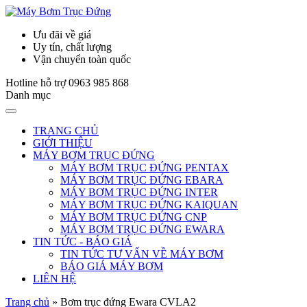
Ưu đãi về giá
Uy tín, chất lượng
Vận chuyển toàn quốc
Hotline hỗ trợ
0963 985 868
Danh mục
TRANG CHỦ
GIỚI THIỆU
MÁY BƠM TRỤC ĐỨNG
MÁY BƠM TRỤC ĐỨNG PENTAX
MÁY BƠM TRỤC ĐỨNG EBARA
MÁY BƠM TRỤC ĐỨNG INTER
MÁY BƠM TRỤC ĐỨNG KAIQUAN
MÁY BƠM TRỤC ĐỨNG CNP
MÁY BƠM TRỤC ĐỨNG EWARA
TIN TỨC - BÁO GIÁ
TIN TỨC TƯ VẤN VỀ MÁY BƠM
BÁO GIÁ MÁY BƠM
LIÊN HỆ
Trang chủ
»
Bơm trục đứng Ewara CVLA2